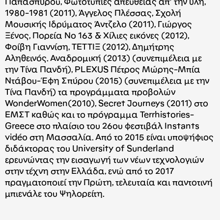
Παπασπύρου, Φωτοτυπίες απευθείας απ’ την ύλη,
1980-1981 (2011), Άγγελος Πλέσσας, Σχολή
Μουσικής Ιδρύματος Άντζελο (2011), Γιώργος
Ξένος, Πορεία Νο 163 & Χίλιες εικόνες (2012),
Φοίβη Γιαννίση, ΤΕΤΤΙΞ (2012), Δημήτρης
Αληθεινός. Αναδρομική (2013) (συνεπιμέλεια με
την Τίνα Πανδή), PLEXUS Πέτρος Μώρης-Μπία
Ντάβου-Έφη Σπύρου (2015) (συνεπιμέλεια με την
Τίνα Πανδή) τα προγράμματα προβολών
WonderWomen(2010), Secret Journeys (2011) στο
ΕΜΣΤ καθώς και το πρόγραμμα Terrhistories-
Greece στο πλαίσιο του 26ου φεστιβάλ Instants
vidéo στη Μασσαλία. Από το 2015 είναι υποψήφιος
διδάκτορας του University of Sunderland
ερευνώντας την εισαγωγή των νέων τεχνολογιών
στην τέχνη στην Ελλάδα, ενώ από το 2017
πραγματοποιεί την Πρώτη, τελευταία και παντοτινή
μπιενάλε του Ψηλορείτη.