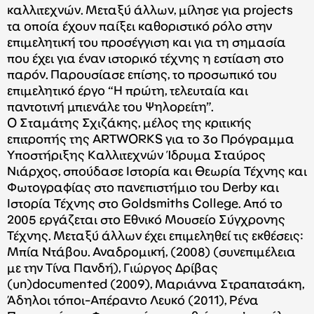
καλλιτεχνών. Μεταξύ άλλων, μίλησε για projects
τα οποία έχουν παίξει καθοριστικό ρόλο στην
επιμελητική του προσέγγιση και για τη σημασία
που έχει για έναν ιστορικό τέχνης η εστίαση στο
παρόν. Παρουσίασε επίσης, το προσωπικό του
επιμελητικό έργο “Η πρώτη, τελευταία και
παντοτινή μπιενάλε του Ψηλορείτη”.
Ο Σταμάτης Σχιζάκης, μέλος της κριτικής
επιτροπής της ARTWORKS για το 3ο Πρόγραμμα
Υποστήριξης Καλλιτεχνών Ίδρυμα Σταύρος
Νιάρχος, σπούδασε Ιστορία και Θεωρία Τέχνης και
Φωτογραφίας στο πανεπιστήμιο του Derby και
Ιστορία Τέχνης στο Goldsmiths College. Από το
2005 εργάζεται στο Εθνικό Μουσείο Σύγχρονης
Τέχνης. Μεταξύ άλλων έχει επιμεληθεί τις εκθέσεις:
Μπία Ντάβου. Αναδρομική, (2008) (συνεπιμέλεια
με την Τίνα Πανδή), Γιώργος Δρίβας
(un)documented (2009), Μαριάννα Στραπατσάκη,
Άδηλοι τόποι-Απέραντο Λευκό (2011), Ρένα