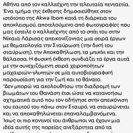
Αθήνα από τον καλλιτέχνη την τελευταία πενταετία.
Ένα τμήμα της έκθεσης δημοσιεύθηκε στον
ιστότοπο της Akwa Ibom κατά τη διάρκεια του
αποκλεισμού, αποτελούμενο από φωτογραφίες που
μας έστειλε ο καλλιτέχνης από το σπίτι του στην
Νίκαια Λάρισας απεικονίζοντας μια σειρά έργων
με θεματολογία την Σταύρωση (την δική του
σταύρωση), την Αποκαθήλωση, τα μπικίνι και την
θάλασσα. Η φυσική έκθεση συνδιάζει τα έργα αυτά
με την συνεχιζόμενη σειρά χειροποίητων
μαχαιριών-γλυπτών σε μία αυτοβιογραφική
παρουσίαση για την ζωή και το θάνατο.
“Δεν μπορώ να ακολουθήσω την διαδρομή των
βιωμάτων του Θανάση έτσι ώστε να κατανοήσω
σχηματικά αυτό που τον οδήγησε στην απεικόνιση
του εαυτού του πάνω στον Σταυρό, να σταυρώνεται
και να αποκαθηλώνεται επαναλαμβανόμενα.
Ίσως οι πιο κοντινοί του άνθρωποι να έχουν μια
ιδέα αυτής της πορείας ανεξάρτητα από τα