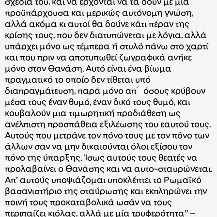
σχέδια του, και να έρχονται να τα δουν με μία
προϋπάρχουσα και μερικώς αυτόνομη γνώση,
αλλά ακόμα κι αυτοί θα δούνε κάτι πέραν της
κρίσης τους, που δεν διατυπώνεται με λόγια, αλλά
υπάρχει μόνο ως τέμπερα ή στυλό πάνω στο χαρτί
και που πριν να αποτυπωθεί ζωγραφικά ανήκε
μόνο στον Θανάση. Αυτό είναι ένα βίωμα
πραγματικό το οποίο δεν τίθεται υπό
διαπραγμάτευση, παρά μόνο απ΄ όσους κρύβουν
μέσα τους έναν θυμό, έναν δικό τους θυμό, και
κουβαλούν μια τιμωρητική προδιάθεση ως
ανέλπιστη προσπάθεια εξιλέωσης του εαυτού τους.
Aυτούς που μετράνε τον πόνο τους με τον πόνο των
άλλων σαν να μην δικαιούνται όλοι εξίσου τον
πόνο της ύπαρξης. Ίσως αυτούς τους θεατές να
προλαβαίνει ο Θανάσης και να αυτο-σταυρώνεται.
Απ’ αυτούς υποψιάζομαι υποκλέπτει το Ρωμαϊκό
βασανιστήριο της σταύρωσης και εκπληρώνει την
ποινή τους προκαταβολικά ωσάν να τους
περιπαίζει κιόλας, αλλά με μία τρυφερότητα” –