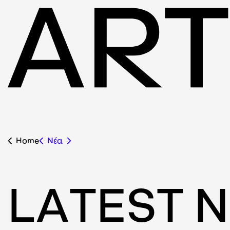
Home
Nέα
L
A
T
E
S
T
N