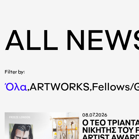
A
L
L
N
E
W
Filter by:
Όλα
ARTWORKS
Fellows/
08.07.2026
Ο ΤΕΟ ΤΡΙΑΝΤ
ΝΙΚΗΤΗΣ ΤΟΥ 
ARTIST AWARD