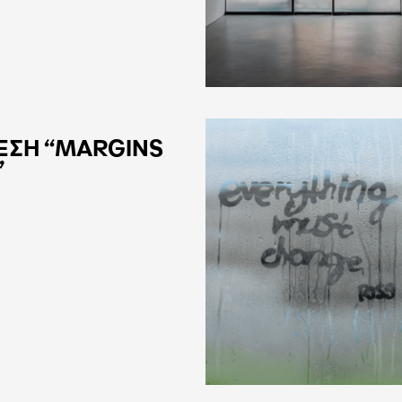
ΕΣΗ “MARGINS
”