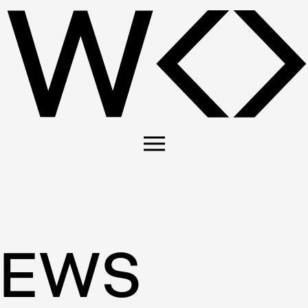
E
W
S