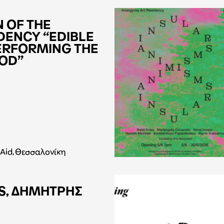
 OF THE
IDENCY “EDIBLE
RFORMING THE
OOD”
nAid, Θεσσαλονίκη
, ΔΗΜΗΤΡΗΣ