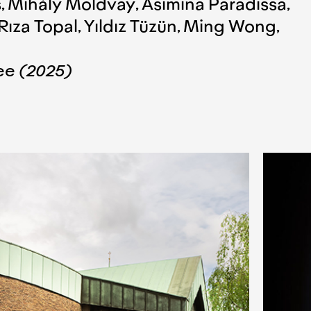
, Mihály Moldvay, Asimina Paradissa,
ıza Topal, Yıldız Tüzün, Ming Wong,
e (2025)