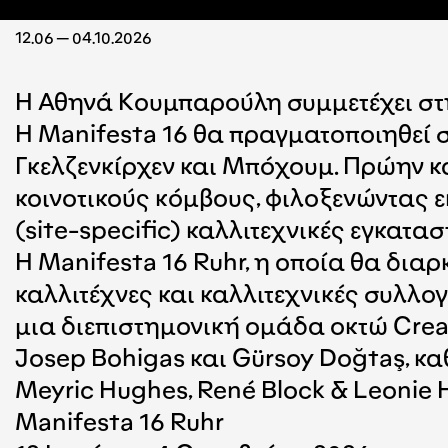
12.06 — 04.10.2026
Η Αθηνά Κουμπαρούλη συμμετέχει στη
Η Manifesta 16 θα πραγματοποιηθεί σ
Γκελζενκίρχεν και Μπόχουμ. Πρώην κ
κοινοτικούς κόμβους, φιλοξενώντας εκ
(site-specific) καλλιτεχνικές εγκατασ
Η Manifesta 16 Ruhr, η οποία θα διαρ
καλλιτέχνες και καλλιτεχνικές συλλο
μια διεπιστημονική ομάδα οκτώ Crea
Josep Bohigas και Gürsoy Doğtaş, κα
Meyric Hughes, René Block & Leonie 
Manifesta 16 Ruhr