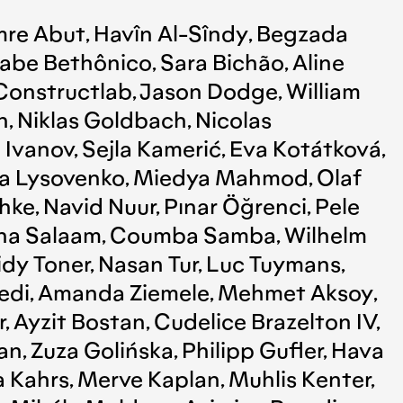
mre Abut, Havîn Al-Sîndy, Begzada
abe Bethônico, Sara Bichão, Aline
Constructlab, Jason Dodge, William
n, Niklas Goldbach, Nicolas
 Ivanov, Sejla Kamerić, Eva Kotátková,
ryna Lysovenko, Miedya Mahmod, Olaf
ke, Navid Nuur, Pınar Öğrenci, Pele
buha Salaam, Coumba Samba, Wilhelm
idy Toner, Nasan Tur, Luc Tuymans,
Zahedi, Amanda Ziemele, Mehmet Aksoy,
r, Ayzit Bostan, Cudelice Brazelton IV,
an, Zuza Golińska, Philipp Gufler, Hava
 Kahrs, Merve Kaplan, Muhlis Kenter,