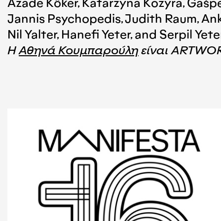
Azade Köker, Katarzyna Kozyra, Gašper
Jannis Psychopedis, Judith Raum, Anka
Nil Yalter, Hanefi Yeter, and Serpil Yeter
Η
Αθηνά Κουμπαρούλη
είναι ARTWOR