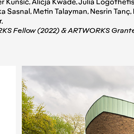
 Kunšič, Alicja Kwade, Julia Logothetis
 Sasnal, Metin Talayman, Nesrin Tanç, R
.
KS Fellow (2022) & ARTWORKS Grante