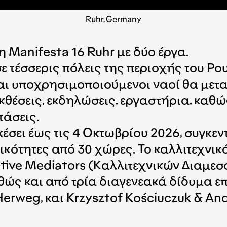
Ruhr, Germany
 Manifesta 16 Ruhr με δύο έργα.
ε τέσσερις πόλεις της περιοχής του Ρο
αι υποχρησιμοποιούμενοι ναοί θα μετατ
θέσεις, εκδηλώσεις, εργαστήρια, καθώς
τάσεις.
κέσει έως τις 4 Οκτωβρίου 2026, συγκε
γικότητες από 30 χώρες. Το καλλιτεχν
tive Mediators (Καλλιτεχνικών Διαμε
θώς και από τρία διαγενεακά δίδυμα επ
Herweg, και Krzysztof Kościuczuk & An