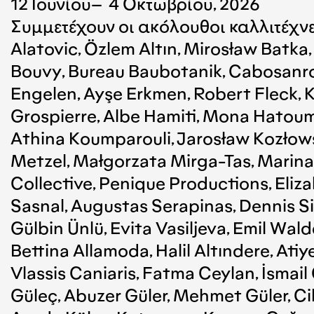
12 Ιουνίου– 4 Οκτωβρίου, 2026
Συμμετέχουν οι ακόλουθοι καλλιτέχνε
Alatovic, Özlem Altın, Mirosław Batk
Bouvy, Bureau Baubotanik, Cabosanroq
Engelen, Ayşe Erkmen, Robert Fleck, K
Grospierre, Albe Hamiti, Mona Hatoum, 
Athina Koumparouli, Jarosław Kozłows
Metzel, Małgorzata Mirga-Tas, Marina 
Collective, Penique Productions, El
Sasnal, Augustas Serapinas, Dennis Si
Gülbin Ünlü, Evita Vasiljeva, Emil Wa
Bettina Allamoda, Halil Altındere, Atiy
Vlassis Caniaris, Fatma Ceylan, İsmail 
Güleç, Abuzer Güler, Mehmet Güler, Ci