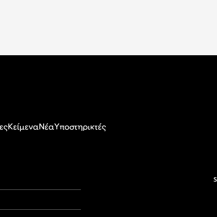
ες
Κείμενα
Nέα
Υποστηρικτές