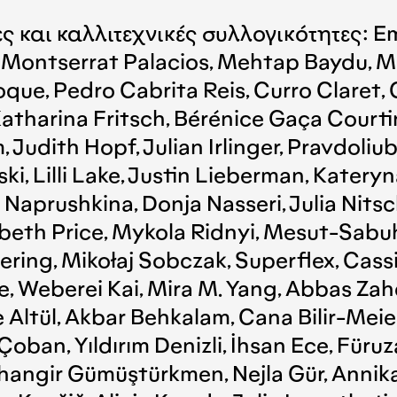
ς και καλλιτεχνικές συλλογικότητες: E
a, Montserrat Palacios, Mehtap Baydu, M
ue, Pedro Cabrita Reis, Curro Claret, 
atharina Fritsch, Bérénice Gaça Courti
Judith Hopf, Julian Irlinger, Pravdoliub
ki, Lilli Lake, Justin Lieberman, Kate
Naprushkina, Donja Nasseri, Julia Nitsch
izabeth Price, Mykola Ridnyi, Mesut-Sa
ering, Mikołaj Sobczak, Superflex, Cass
lde, Weberei Kai, Mira M. Yang, Abbas 
e Altül, Akbar Behkalam, Cana Bilir-Meie
Çoban, Yıldırım Denizli, İhsan Ece, Füruz
hangir Gümüştürkmen, Nejla Gür, Annika