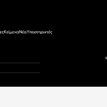
ες
Κείμενα
Nέα
Υποστηρικτές