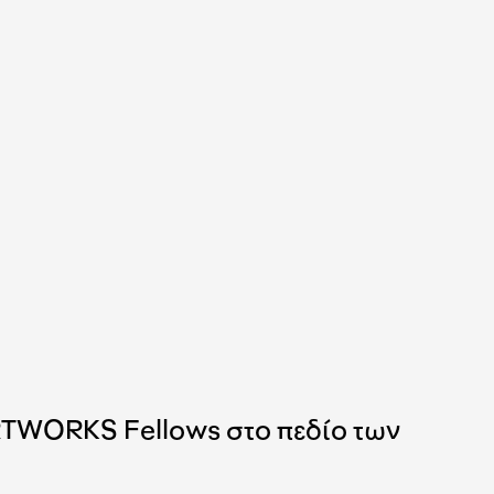
RTWORKS Fellows στο πεδίο των