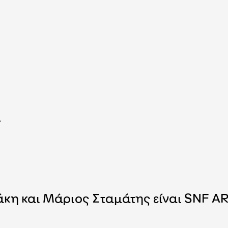
μ
άκη και Μάριος Σταμάτης είναι SNF A