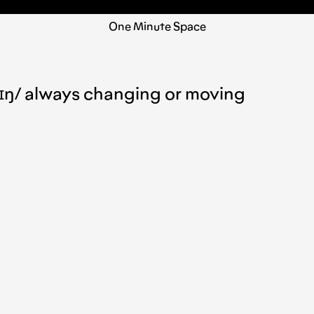
One Minute Space
ɪf.tɪŋ/ always changing or moving