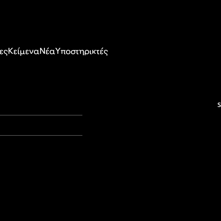
ες
Κείμενα
Nέα
Υποστηρικτές