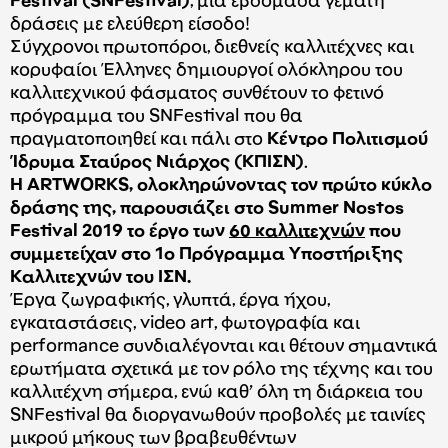
Festival (SNFestival)
, μια εβδομάδα γεμάτη
δράσεις με ελεύθερη είσοδο!
Σύγχρονοι πρωτοπόροι, διεθνείς καλλιτέχνες και
κορυφαίοι Έλληνες δημιουργοί ολόκληρου του
καλλιτεχνικού φάσματος συνθέτουν το φετινό
πρόγραμμα του SNFestival που θα
πραγματοποιηθεί και πάλι στο
Κέντρο Πολιτισμού
Ίδρυμα Σταύρος Νιάρχος (ΚΠΙΣΝ)
.
Η ARTWORKS, ολοκληρώνοντας τον πρώτο κύκλο
δράσης της, παρουσιάζει στο Summer Nostos
Festival 2019 το έργο των
60 καλλιτεχνών
που
συμμετείχαν στο 1ο Πρόγραμμα Υποστήριξης
Καλλιτεχνών του ΙΣΝ.
Έργα ζωγραφικής, γλυπτά, έργα ήχου,
εγκαταστάσεις, video art, φωτογραφία και
performance συνδιαλέγονται και θέτουν σημαντικά
ερωτήματα σχετικά με τον ρόλο της τέχνης και του
καλλιτέχνη σήμερα, ενώ καθ’ όλη τη διάρκεια του
SNFestival θα διοργανωθούν προβολές με ταινίες
μικρού μήκους των βραβευθέντων