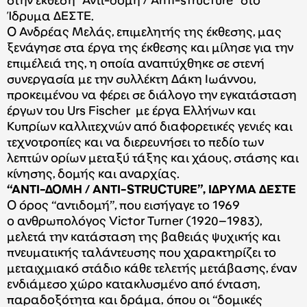
στην έκθεση “Αντι-δομή / Anti-structure” στο
Ίδρυμα ΔΕΣΤΕ.
Ο Ανδρέας Μελάς, επιμελητής της έκθεσης, μας
ξενάγησε στα έργα της έκθεσης και μίλησε για την
επιμέλειά της, η οποία αναπτύχθηκε σε στενή
συνεργασία με την συλλέκτη Δάκη Ιωάννου,
προκειμένου να φέρει σε διάλογο την εγκατάσταση
έργων του Urs Fischer με έργα Ελλήνων και
Κυπρίων καλλιτεχνών από διαφορετικές γενιές και
τεχνοτροπίες και να διερευνήσει το πεδίο των
λεπτών ορίων μεταξύ τάξης και χάους, στάσης και
κίνησης, δομής και αναρχίας.
“ΑΝΤΙ-ΔΟΜΗ / ANTI-STRUCTURE”, ΙΔΡΥΜΑ ΔΕΣΤΕ
Ο όρος “αντιδομή”, που εισήγαγε το 1969
ο ανθρωπολόγος Victor Turner (1920–1983),
μελετά την κατάσταση της βαθειάς ψυχικής και
πνευματικής ταλάντευσης που χαρακτηρίζει το
μεταιχμιακό στάδιο κάθε τελετής μετάβασης, έναν
ενδιάμεσο χώρο κατακλυσμένο από ένταση,
παραδοξότητα και δράμα, όπου οι “δομικές