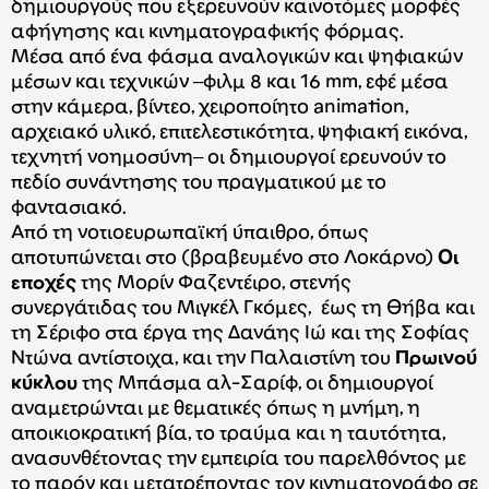
δημιουργούς που εξερευνούν καινοτόμες μορφές
αφήγησης και κινηματογραφικής φόρμας.
Μέσα από ένα φάσμα αναλογικών και ψηφιακών
μέσων και τεχνικών ‒φιλμ 8 και 16 mm, εφέ μέσα
στην κάμερα, βίντεο, χειροποίητο animation,
αρχειακό υλικό, επιτελεστικότητα, ψηφιακή εικόνα,
τεχνητή νοημοσύνη‒ οι δημιουργοί ερευνούν το
πεδίο συνάντησης του πραγματικού με το
φαντασιακό.
Από τη νοτιοευρωπαϊκή ύπαιθρο, όπως
αποτυπώνεται στο (βραβευμένο στο Λοκάρνο)
Οι
εποχές
της Μορίν Φαζεντέιρο, στενής
συνεργάτιδας του Μιγκέλ Γκόμες, έως τη Θήβα και
τη Σέριφο στα έργα της Δανάης Ιώ και της Σοφίας
Ντώνα αντίστοιχα, και την Παλαιστίνη του
Πρωινού
κύκλου
της Μπάσμα αλ-Σαρίφ, οι δημιουργοί
αναμετρώνται με θεματικές όπως η μνήμη, η
αποικιοκρατική βία, το τραύμα και η ταυτότητα,
ανασυνθέτοντας την εμπειρία του παρελθόντος με
το παρόν και μετατρέποντας τον κινηματογράφο σε