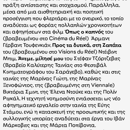
πράξη αντίστασης και στοχασμού. Παράλληλα,
μέσα από μια αισθητηριακή και ποιητική
προσέγγιση που φλερτάρει με το ονειρικό, το τοπίο
αναδύεται ως φορέας πολλαπλών χρονικοτήτων
και αφηγήσεων στα φιλμ
Όπως ο καπνός
του
(βραβευμένου στο Cinéma du Réel)
Άρμαντ
Γέρβαντ Τουφενκιάν,
Προς τα δυτικά, στη Ζαπάτα
του (βραβευμένου στο Visions du Réel)
Ντέιβιντ
Μπιμ,
Άνεμε, μίλησέ μου
του Στέφαν Τζόρτζεβιτς
(Βραβείο Καλύτερης Ταινίας στο Φεστιβάλ
Κινηματογράφου του Σαράγεβο), καθώς και στις
ταινίες της Μαρίνας Γιώτη, της Μαρίνας
Ξενοφώντος, της (βραβευμένης στη Viennale)
Βικτόρια Σμιντ, της Έλενα Ντούκε και της Πολίν
Ριγκάλ. Η τεχνητή νοημοσύνη εντάσσεται ως νέο
αφηγηματικό εργαλείο στην ταινία της Εύης
Στάμου, ενώ η κατασκευή της προσωπικής και της
συλλογικής ιστορίας αναδύεται στα έργα του Ιβάν
Μάρκοβιτς και της Μάρτα Ποπίβοντα.