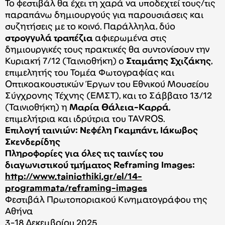
Το φεστιβάλ θα έχει τη χαρά να υποδεχτεί τους/τις
παραπάνω δημιουργούς για παρουσιάσεις και
συζητήσεις με το κοινό. Παράλληλα, δύο
στρογγυλά τραπέζια
αφιερωμένα στις
δημιουργικές τους πρακτικές θα συντονίσουν την
Κυριακή 7/12 (Ταινιοθήκη) ο
Σταμάτης Σχιζάκης
,
επιμελητής του Τομέα Φωτογραφίας και
Οπτικοακουστικών Έργων του Εθνικού Μουσείου
Σύγχρονης Τέχνης (ΕΜΣΤ), και το Σάββατο 13/12
(Ταινιοθήκη) η
Μαρία Θάλεια-Καρρά
,
επιμελήτρια και ιδρύτρια του TAVROS.
Επιλογή ταινιών: Νεφέλη Γκαμπάντ, Ιάκωβος
Σκενδερίδης
Πληροφορίες για όλες τις ταινίες του
διαγωνιστικού τμήματος Reframing Images:
http://www.tainiothiki.gr/el/14-
programmata/reframing-images
Φεστιβάλ Πρωτοποριακού Κινηματογράφου της
Αθήνα
3-18 Δεκεμβρίου 2025