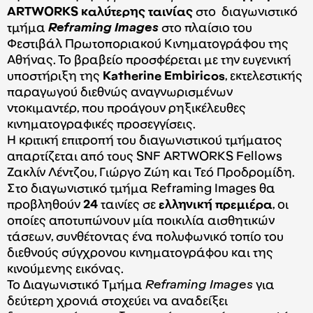
ARTWORKS καλύτερης ταινίας
στο διαγωνιστικό
τμήμα
Reframing Images
στο πλαίσιο του
Φεστιβάλ Πρωτοποριακού Κινηματογράφου της
Αθήνας.
Το βραβείο προσφέρεται με την ευγενική
υποστήριξη της
Katherine Embiricos
, εκτελεστικής
παραγωγού διεθνώς αναγνωρισμένων
ντοκιμαντέρ, που προάγουν ρηξικέλευθες
κινηματογραφικές προσεγγίσεις.
Η κριτική επιτροπή του διαγωνιστικού τμήματος
απαρτίζεται από τους SNF ARTWORKS Fellows
Ζακλίν Λέντζου, Γιώργο Ζώη και Τεό Προδρομίδη.
Στο διαγωνιστικό τμήμα Reframing Images θα
προβληθούν
24
ταινίες σε
ελληνική πρεμιέρα
, οι
οποίες
αποτυπώνουν μία ποικιλία αισθητικών
τάσεων, συνθέτοντας ένα πολυφωνικό τοπίο του
διεθνούς σύγχρονου κινηματογράφου και της
κινούμενης εικόνας.
Το Διαγωνιστικό Τμήμα
Reframing Images
για
δεύτερη χρονιά στοχεύει να αναδείξει