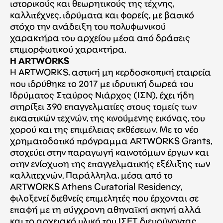
ιστορικούς και θεωρητικούς της τέχνης,
καλλιτέχνες, ιδρύματα και φορείς, με βασικό
στόχο την ανάδειξη του πολυφωνικού
χαρακτήρα του αρχείου μέσα από δράσεις
επιμορφωτικού χαρακτήρα.
Η ARTWORKS
Η ARTWORKS, αστική μη κερδοσκοπική εταιρεία
που ιδρύθηκε το 2017 με ιδρυτική δωρεά του
Ιδρύματος Σταύρος Νιάρχος (ΙΣΝ), έχει ήδη
στηρίξει 390 επαγγελματίες στους τομείς των
εικαστικών τεχνών, της κινούμενης εικόνας, του
χορού και της επιμέλειας εκθέσεων. Με το νέο
χρηματοδοτικό πρόγραμμα ARTWORKS Grants,
στοχεύει στην παραγωγή καινοτόμων έργων και
στην ενίσχυση της επαγγελματικής εξέλιξης των
καλλιτεχνών. Παράλληλα, μέσα από το
ARTWORKS Athens Curatorial Residency,
φιλοξενεί διεθνείς επιμελητές που έρχονται σε
επαφή με τη σύγχρονη αθηναϊκή σκηνή αλλά
και το αρχειακό υλικό του ΙΣΕΤ, διευρύνοντας