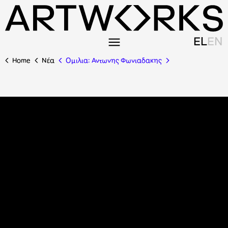
EL
EN
Home
Nέα
Ομιλια: Αντωνης Φωνιαδακης