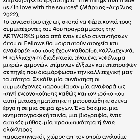
επιμελήθηκε το εργαστήριο “The things that made
us / In love with the sources” (Mάρτιος -Aπρίλιος
2022).
Το εργαστήριο είχε ως σκοπό να φέρει κοντά τους
συμμετέχοντες του 4ου προγράμματος της
ARTWORKS μέσα από έναν κύκλο συναντήσεων
όπου οι Fellows θα μοιραστούν στοιχεία και
αναφορές που τους έχουν καθορίσει καλλιτεχνικά.
Η καλλιτεχνική διαδικασία είναι ένα νεφέλωμα
μικρών εμμονών, επίμονων έλξεων και επιστροφών
σε πηγές που διαμόρφωσαν την καλλιτεχνική μας
ταυτότητα. Σε κάθε μία συνάντηση οι
συμμετέχοντες παρουσίασαν μία αναφορά ως
πηγή ενεργοποίησης καθώς και τον τρόπο που
αυτή μετασχηματίστηκε ή μετουσιώθηκε σε ένα
έργο ή σε μια σειρά έργων. Ένα δοκίμιο, μια
κινηματογραφική ταινία, μια βιογραφία, ένας
αστικός μύθος, μία προσωπικότητα ή ένας
ολόκληρος
παρασκηνιακός χώρος απ’ τον οποίο αντλούμε