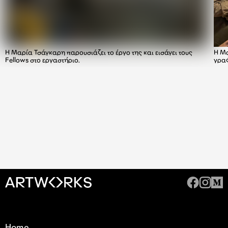
Η Μαρία Τσάγκαρη παρουσιάζει το έργο της και εισάγει τους
Η Μα
Fellows στο εργαστήριο.
γρα