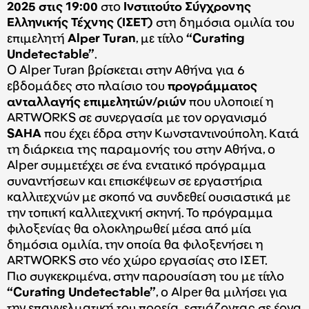
2025 στις 19:00
στο
Ινστιτούτο Σύγχρονης
Ελληνικής Τέχνης (ΙΣΕΤ)
στη δημόσια ομιλία του
επιμελητή
Alper
Turan
, με τίτλο
“
Curating
Undetectable
”
.
Ο Alper Turan βρίσκεται στην Αθήνα για 6
εβδομάδες στο πλαίσιο του
προγράμματος
ανταλλαγής επιμελητών/ριών
που υλοποιεί η
ARTWORKS σε συνεργασία με τον οργανισμό
SAHA
που έχει έδρα στην Κωνσταντινούπολη. Κατά
τη διάρκεια της παραμονής του στην Αθήνα, ο
Alper συμμετέχει σε ένα εντατικό πρόγραμμα
συναντήσεων και επισκέψεων σε εργαστήρια
καλλιτεχνών με σκοπό να συνδεθεί ουσιαστικά με
την τοπική καλλιτεχνική σκηνή. Το πρόγραμμα
φιλοξενίας θα ολοκληρωθεί μέσα από μία
δημόσια ομιλία, την οποία θα φιλοξενήσει η
ARTWORKS στο νέο χώρο εργασίας στο ΙΣΕΤ.
Πιο συγκεκριμένα, στην παρουσίαση του με τίτλο
“
Curating
Undetectable
”
, ο Alper θα μιλήσει για
την επαγγελματική του πορεία, εστιάζοντας σε έργα