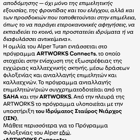
αποδόμησης — όχι μόνο της επιμελητικής
εξουσίας, της φροντίδας και του ελέγχου, αλλά και
των προσδοκιών που τοποθετούνται στην επιμέλεια,
όπως το να παράγει ετεροκανονικές αφηγήσεις, να
εκπαιδεύει το κοινό, να προστατεύει ιδρύματα ή να
διαφυλάσσει αντικείμενα».
Η ομιλία του Alper Turan εντάσσεται στο
πρόγραμμα
ARTWORKS
Connects
, το οποίο
στοχεύει στην ενίσχυση της εξωστρέφειας της
εγχώριας καλλιτεχνικής σκηνής, μέσω δράσεων
φιλοξενίας και ανταλλαγής επιμελητών και
καλλιτεχνών. Το πρόγραμμα ανταλλαγής
επιμελητών/ριών συγχρηματοδοτείται από τη
SAHA
και την
ARTWORKS
. Από την πλευρά της
ARTWORKS το πρόγραμμα υλοποιείται με την
υποστήριξη
του Ιδρύματος Σταύρος Νιάρχος
(ΙΣΝ)
.
Mάθετε περισσότερα για το Πρόγραμμα
Φιλοξενίας του Alper
εδώ
.