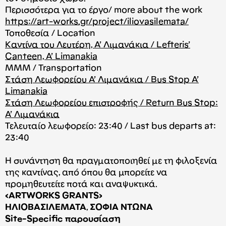
Περισσότερα για το έργο/ more about the work
https://art-works.gr/project/
iliovasilemata/
Τοποθεσία / Location
Καντίνα του Λευτέρη, A’ Λιμανάκια / Lefteris’
Canteen, A’ Limanakia
ΜΜΜ / Transportation
Στάση Λεωφορείου Α’ Λιμανάκια / Bus Stop A’
Limanakia
Στάση Λεωφορείου επιστροφής / Return Bus Stop:
Α’ Λιμανάκια
Τελευταίο λεωφορείο: 23:40 / Last bus departs at:
23:40
Η συνάντηση θα πραγματοποιηθεί με τη φιλοξενία
της καντίνας, από όπου θα μπορείτε να
προμηθευτείτε ποτά και αναψυκτικά.
<ARTWORKS GRANTS>
ΗΛΙΟΒΑΣΙΛΕΜΑΤΑ
,
ΣΟΦΙΑ ΝΤΩΝΑ
Site-Specific παρουσίαση