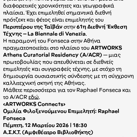
διαφορετικές χρονικότητες και γεωγραφικά
πλαίσια. Έχει επιμεληθεί σημαντικά διεθνή
πρότζεκτ και φέτος είναι επιμελητής του
Περιπτέρου της Ταϊβάν
στην
61η Διεθνή Έκθεση
Τέχνης – La Biennale di Venezia
.
Η παραμονή του Fonseca στην Αθήνα
πραγματοποιείται στο πλαίσιο του
ARTWORKS
Athens Curatorial Residency (A/ACR)
— μιας
πρωτοβουλίας που απευθύνεται σε διεθνείς
επιμελητές και συγγραφείς τέχνης, με στόχο τη
δημιουργία ουσιαστικής σύνδεσης με τη σύγχρονη
καλλιτεχνική σκηνή της Αθήνας.
Μάθετε περισσότερα για τον Raphael Fonseca και
το A/ACR
εδώ
.
<ARTWORKS Connects>
Ομιλία Φιλοξενούμενου Επιμελητή: Raphael
Fonseca
Πέμπτη, 12 Μαρτίου 2026 | 18:30
Α.Σ.Κ.Τ. (Αμφιθέατρο Βιβλιοθήκης)