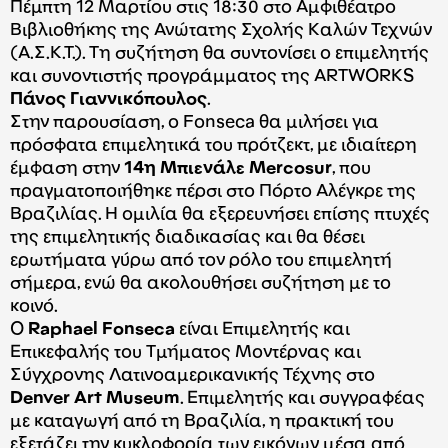
Πέμπτη 12 Μαρτίου στις 18:30 στο Αμφιθέατρο
Βιβλιοθήκης της Ανώτατης Σχολής Καλών Τεχνών
(Α.Σ.Κ.Τ.). Τη συζήτηση θα συντονίσει ο επιμελητής
και συνοντιστής προγράμματος της ARTWORKS
Πάνος Γιαννικόπουλος
.
Στην παρουσίαση, ο Fonseca θα μιλήσει για
πρόσφατα επιμελητικά του πρότζεκτ, με ιδιαίτερη
έμφαση στην
14η Μπιενάλε Mercosur
, που
πραγματοποιήθηκε πέρσι στο Πόρτο Αλέγκρε της
Βραζιλίας. Η ομιλία θα εξερευνήσει επίσης πτυχές
της επιμελητικής διαδικασίας και θα θέσει
ερωτήματα γύρω από τον ρόλο του επιμελητή
σήμερα, ενώ θα ακολουθήσει συζήτηση με το
κοινό.
Ο
Raphael Fonseca
είναι Επιμελητής και
Επικεφαλής του Τμήματος Μοντέρνας και
Σύγχρονης Λατινοαμερικανικής Τέχνης στο
Denver Art Museum
. Επιμελητής και συγγραφέας
με καταγωγή από τη Βραζιλία, η πρακτική του
εξετάζει την κυκλοφορία των εικόνων μέσα από