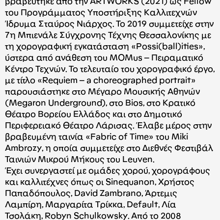
βραβεύτηκε από την ARTWORKS (2021) ως Fellow
του Προγράμματος Υποστήριξης Καλλιτεχνών
Ίδρυμα Σταύρος Νιάρχος. Το 2019 συμμετείχε στην
7η Mπιενάλε Σύγχρονης Τέχνης Θεσσαλονίκης με
τη χορογραφική εγκατάσταση «Possi(ball)ities»,
ύστερα από ανάθεση του MΟΜus – Πειραματικό
Κέντρο Τεχνών. Το τελευταίο του χορογραφικό έργο,
με τίτλο «Requiem – a choreographed portrait»
παρουσιάστηκε στο Μέγαρο Μουσικής Αθηνών
(Megaron Underground), στο Bios, στο Κρατικό
Θέατρο Βορείου Ελλάδος και στο Δημοτικό
Περιφερειακό Θέατρο Λάρισας. Έλαβε μέρος στην
βραβευμένη ταινία «Fabric of Time» του Miki
Ambrozy, η οποία συμμετείχε στο Διεθνές Φεστιβάλ
Ταινιών Μικρού Μήκους του Leuven.
Έχει συνεργαστεί με ομάδες χορού, χορογράφους
και καλλιτέχνες όπως οι Sinequanon, Χρήστος
Παπαδόπουλος, David Zambrano, Άρτεμις
Λαμπίρη, Μαργαρίτα Τρίκκα, Default, Λία
Τσολάκη, Robyn Schulkowsky. Από το 2008