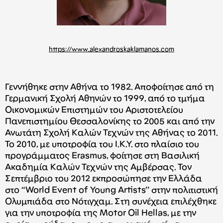
https://www.alexandroskaklamanos.com
Γεννήθηκε στην Αθήνα το 1982. Αποφοίτησε από τη
Γερμανική Σχολή Αθηνών το 1999, από το τμήμα
Οικονομικών Επιστημών του Αριστοτελείου
Πανεπιστημίου Θεσσαλονίκης το 2005 και από την
Ανωτάτη Σχολή Καλών Τεχνών της Αθήνας το 2011.
Το 2010, με υποτροφία του Ι.Κ.Υ. στο πλαίσιο του
προγράμματος Erasmus, φοίτησε στη Βασιλική
Ακαδημία Καλών Τεχνών της Αμβέρσας. Τον
Σεπτέμβριο του 2012 εκπροσώπησε την Ελλάδα
στο “World Event of Young Artists’’ στην πολιτιστική
Ολυμπιάδα στο Νότιγχαμ. Στη συνέχεια επιλέχθηκε
για την υποτροφία της Μotor Οil Hellas, με την