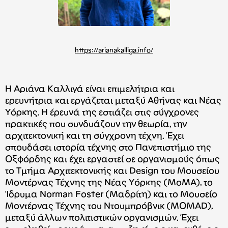
https://arianakalliga.info/
Η Αριάνα Καλλιγά είναι επιμελήτρια και
ερευνήτρια και εργάζεται μεταξύ Αθήνας και Νέας
Υόρκης. Η έρευνά της εστιάζει στις σύγχρονες
πρακτικές που συνδυάζουν την θεωρία, την
αρχιτεκτονική και τη σύγχρονη τέχνη. Έχει
σπουδάσει ιστορία τέχνης στο Πανεπιστήμιο της
Οξφόρδης και έχει εργαστεί σε οργανισμούς όπως
το Τμήμα Αρχιτεκτονικής και Design του Μουσείου
Μοντέρνας Τέχνης της Νέας Υόρκης (ΜοΜΑ), το
Ίδρυμα Norman Foster (Μαδρίτη) και το Μουσείο
Μοντέρνας Τέχνης του Ντουμπρόβνικ (MOMAD),
μεταξύ άλλων πολιτιστικών οργανισμών. Έχει