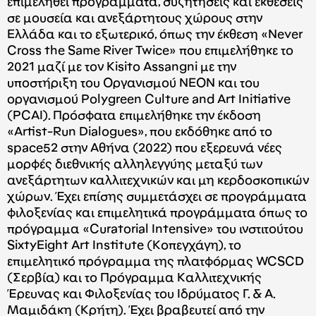
επιμεληθεί προγράμματα, συζητήσεις και εκθέσεις
σε μουσεία και ανεξάρτητους χώρους στην
Ελλάδα και το εξωτερικό, όπως την έκθεση «Never
Cross the Same River Twice» που επιμελήθηκε το
2021 μαζί με τον Kisito Assangni με την
υποστήριξη του Οργανισμού ΝΕΟΝ και του
οργανισμού Polygreen Culture and Art Initiative
(PCAI). Πρόσφατα επιμελήθηκε την έκδοση
«Artist-Run Dialogues», που εκδόθηκε από το
space52 στην Αθήνα (2022) που εξερευνά νέες
μορφές διεθνικής αλληλεγγύης μεταξύ των
ανεξάρτητων καλλιτεχνικών και μη κερδοσκοπικών
χώρων. Έχει επίσης συμμετάσχει σε προγράμματα
φιλοξενίας και επιμελητικά προγράμματα όπως το
πρόγραμμα «Curatorial Intensive» του ινστιτούτου
SixtyEight Art Institute (Κοπεγχάγη), το
επιμελητικό πρόγραμμα της πλατφόρμας WCSCD
(Σερβία) και το Πρόγραμμα Καλλιτεχνικής
Έρευνας και Φιλοξενίας του Ιδρύματος Γ. & Α.
Μαμιδάκη (Κρήτη). Έχει βραβευτεί από την