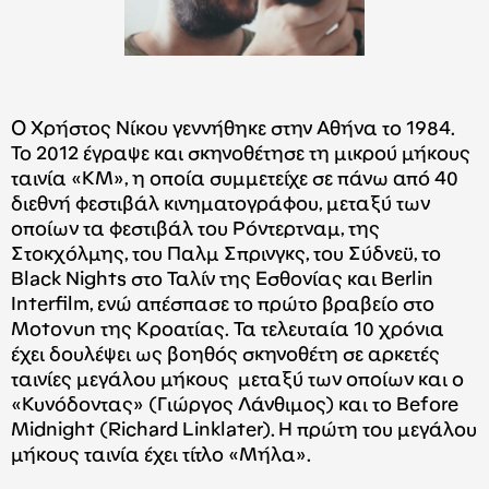
Ο Χρήστος Νίκου γεννήθηκε στην Αθήνα το 1984.
Το 2012 έγραψε και σκηνοθέτησε τη μικρού μήκους
ταινία «ΚΜ», η οποία συμμετείχε σε πάνω από 40
διεθνή φεστιβάλ κινηματογράφου, μεταξύ των
οποίων τα φεστιβάλ του Ρόντερτναμ, της
Στοκχόλμης, του Παλμ Σπρινγκς, του Σύδνεϋ, το
Black Nights στο Ταλίν της Εσθονίας και Berlin
Interfilm, ενώ απέσπασε το πρώτο βραβείο στο
Motovun της Κροατίας. Τα τελευταία 10 χρόνια
έχει δουλέψει ως βοηθός σκηνοθέτη σε αρκετές
ταινίες μεγάλου μήκους μεταξύ των οποίων και ο
«Κυνόδοντας» (Γιώργος Λάνθιμος) και το Before
Midnight (Richard Linklater). Η πρώτη του μεγάλου
μήκους ταινία έχει τίτλο «Μήλα».