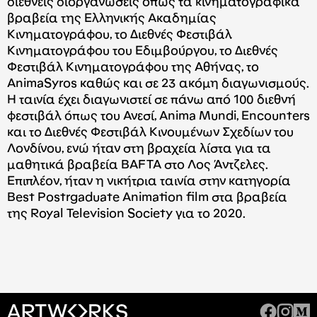
διεθνείς διοργανώσεις όπως τα κινηματογραφικά
βραβεία της Ελληνικής Ακαδημίας
Κινηματογράφου, το Διεθνές Φεστιβάλ
Κινηματογράφου του Εδιμβούργου, το Διεθνές
Φεστιβάλ Κινηματογράφου της Αθήνας, το
AnimaSyros καθώς και σε 23 ακόμη διαγωνισμούς.
Η ταινία έχει διαγωνιστεί σε πάνω από 100 διεθνή
φεστιβάλ όπως του Ανεσί, Anima Mundi, Encounters
και το Διεθνές Φεστιβάλ Κινουμένων Σχεδίων του
Λονδίνου, ενώ ήταν στη βραχεία λίστα για τα
μαθητικά βραβεία BAFTA στο Λος Άντζελες.
Επιπλέον, ήταν η νικήτρια ταινία στην κατηγορία
Best Postrgaduate Animation film στα βραβεία
της Royal Television Society για το 2020.