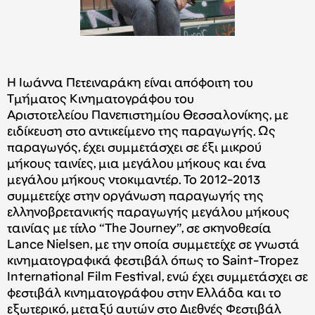
H Iωάννα Πετειναράκη είναι απόφοιτη του
Τμήματος Κινηματογράφου του
Α
ριστοτελείου
Πανεπιστημίου Θεσσαλονίκης, με
ειδίκευση στο αντικείμενο της παραγωγής. Ως
παραγωγός, έχει συμμετάσχει σε έξι μικρού
μήκους ταινίες, μια μεγάλου μήκους και ένα
μεγάλου μήκους ντοκιμαντέρ. Το 2012-2013
συμμετείχε στην οργάνωση παραγωγής της
ελληνοβρετανικής παραγωγής μεγάλου μήκους
ταινίας με τίτλο “The Journey”, σε σκηνοθεσία
Lance Nielsen,
με την οποία συμμετείχε σε γνωστά
κινηματογραφικά φεστιβάλ όπως το
S
aint-
Tropez
International Film Festival,
ενώ έχει συμμετάσχει σε
φεστιβάλ κινηματογράφου στην Ελλάδα και το
εξωτερικό, μεταξύ αυτών στο Διεθν
έ
ς Φεστιβάλ