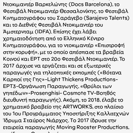
Ντοκιμαντέρ Βαρκελώνης (Docs Barcelona), το
Φεστιβάλ Ντοκιμαντέρ Θεσσαλονίκης, το Φεστιβάλ
Κινηματογράφου του Σαράγεβο (Sarajevo Talents)
και το Διεθνές Φεστιβάλ Ντοκιμαντέρ του
Άμστερνταμ
(IDFA).
Επίσης έχει λάβει
χρηματοδότηση από το Ελληνικό Κέντρο
Κινηματογράφου, για το ντοκιμαντέρ «Επιστροφή
στην κορυφή», με το οποίο απέσπασε τα βραβεία
Κοινού και ΕΡΤ στο 20ο Φεστιβάλ Ντοκιμαντέρ. Το
2017 άρχισε να εργάζεται και σε εξωτερικές
παραγωγές για τηλεοπτικές εκπομπές («Βότανα
Καρποί της Γης»-Light Thickens Productions-
ΕΡΤ3-Οργάνωση Παραγωγής, «Θρύλοι των
γηπέδων»
-Prosenghisi- Cosmote TV-
Βοηθός
διευθυντή παραγωγής). Ακόμη, το 2018, έλαβε το
χρηματικό βραβείο της ARTWORKS, στo πλαίσιo
του 1ου Προγράμματος Υποστήριξης Καλλιτεχνών
Ίδρυμα Σταύρος Νιάρχος. Tο 2017 ίδρυσε την
εταιρεία παραγωγής Moving Rooster Productions,