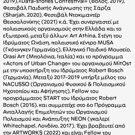
2019),«Data-stories Confestival» (Βόλος, 2019),
Φεστιβάλ Παιδικής Ανάγνωσης της Σάρζα
(Sharjah, 2020), Φεστιβάλ Ντοκιμαντέρ
Θεσσαλονίκης (2021) κ.ά. Έχει συνεργαστεί με
πολιτιστικούς οργανισμούς στην Ελλάδα και το
εξωτερικό, μεταξύ άλλων: Art Athina, Στέγη του
Ιδρύματος Ωνάση, πολιτιστικό κέντρο MUSA
(Γκότινγκεν Γερμανίας), Ελληνικό Παιδικό Μουσείο,
Orasi Art (Mπολόνια, Ιταλία) και το πρόγραμμα
«Actors of Urban Change» του οργανισμού MitOst
με την υποστήριξη του Ιδρύματος Robert Bosch
(Γερμανία). Μεταξύ 2017-2019 υπήρξε μέλος του
NACUSSO (Οργανισμού Φυσικού & Πολιτισμικού
Ηχοτοπίου και Αφήγησης), Fellow του
προγράμματος SΤART του Ιδρύματος Robert
Bosch (2015), και συμμετείχε στο 6ο Πρόγραμμα
Ανταλλαγής Επιμελητών του Οργανισμού
Πολιτισμού και Ανάπτυξης ΝΕΟΝ (γκαλερί
Whitechapel, Λονδίνο, 2017). Έχει βραβευτεί από
την ARTWORKS (2022) και είναι Fellow του