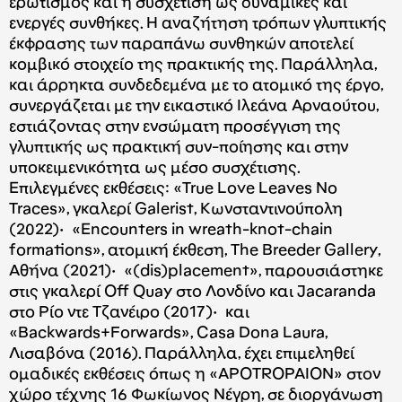
ερωτισμός και η συσχέτιση ως δυναμικές και
ενεργές συνθήκες. Η αναζήτηση τρόπων γλυπτικής
έκφρασης των παραπάνω συνθηκών αποτελεί
κομβικό στοιχείο της πρακτικής της. Παράλληλα,
και άρρηκτα συνδεδεμένα με το ατομικό της έργο,
συνεργάζεται με την εικαστικό Ιλεάνα Αρναούτου,
εστιάζοντας στην ενσώματη προσέγγιση της
γλυπτικής ως πρακτική συν-ποίησης και στην
υποκειμενικότητα ως μέσο συσχέτισης.
Επιλεγμένες εκθέσεις: «True Love Leaves No
Traces», γκαλερί Galerist, Κωνσταντινούπολη
(2022)· «Encounters in wreath-knot-chain
formations», ατομική έκθεση, The Breeder Gallery,
Αθήνα (2021)· «(dis)placement», παρουσιάστηκε
στις γκαλερί Off Quay στο Λονδίνο και Jacaranda
στο Ρίο ντε Τζανέιρο (2017)· και
«Backwards+Forwards», Casa Dona Laura,
Λισαβόνα (2016). Παράλληλα, έχει επιμεληθεί
ομαδικές εκθέσεις όπως η «APOTROPAION» στον
χώρο τέχνης 16 Φωκίωνος Νέγρη, σε διοργάνωση