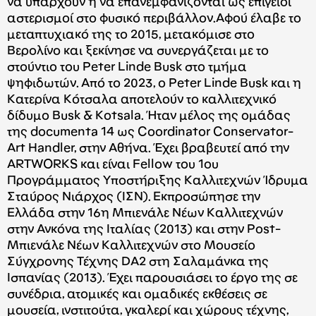
να υπάρχουν ή να επανεμφανίζονται ως επίγειοι
αστερισμοί στο φυσικό περιβάλλον.Αφού έλαβε το
μεταπτυχιακό της το 2015, μετακόμισε στο
Βερολίνο και ξεκίνησε να συνεργάζεται με το
στούντιο του Peter Linde Busk στο τμήμα
ψηφιδωτών. Από το 2023, ο Peter Linde Busk και η
Κατερίνα Κότσαλα αποτελούν το καλλιτεχνικό
δίδυμο Busk & Kotsala. Ήταν μέλος της ομάδας
της documenta 14 ως Coordinator Conservator-
Art Handler, στην Αθήνα. Έχει βραβευτεί από την
ARTWORKS και είναι
Fellow του 1ου
Προγράμματος Υποστήριξης Καλλιτεχνών Ίδρυμα
Σταύρος Νιάρχος (IΣΝ)
. Εκπροσώπησε την
Ελλάδα στην 16η Μπιενάλε Νέων Καλλιτεχνών
στην Ανκόνα της Ιταλίας (2013) και στην Post-
Μπιενάλε Νέων Καλλιτεχνών στο Μουσείο
Σύγχρονης Τέχνης DA2 στη Σαλαμάνκα της
Ισπανίας (2013). Έχει παρουσιάσει το έργο της σε
συνέδρια, ατομικές και ομαδικές εκθέσεις σε
μουσεία, ινστιτούτα, γκαλερί και χώρους τέχνης,