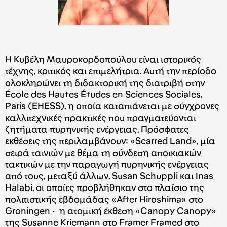
Η Κυβέλη Μαυροκορδοπούλου είναι ιστορικός
τέχνης, κριτικός και επιμελήτρια. Αυτή την περίοδο
ολοκληρώνει τη διδακτορική της διατριβή στην
École des Hautes Études en Sciences Sociales,
Paris (EHESS), η οποία καταπιάνεται με σύγχρονες
καλλιτεχνικές πρακτικές που πραγματεύονται
ζητήματα πυρηνικής ενέργειας. Πρόσφατες
εκθέσεις της περιλαμβάνουν: «Scarred Land», μία
σειρά ταινιών με θέμα τη σύνδεση αποικιακών
τακτικών με την παραγωγή πυρηνικής ενέργειας
από τους, μεταξύ άλλων, Susan Schuppli και Inas
Halabi, οι οποίες προβλήθηκαν στο πλαίσιο της
πολιτιστικής εβδομάδας «After Hiroshima» στο
Groningen · η ατομική έκθεση «Canopy Canopy»
της Susanne Kriemann στο Framer Framed στο