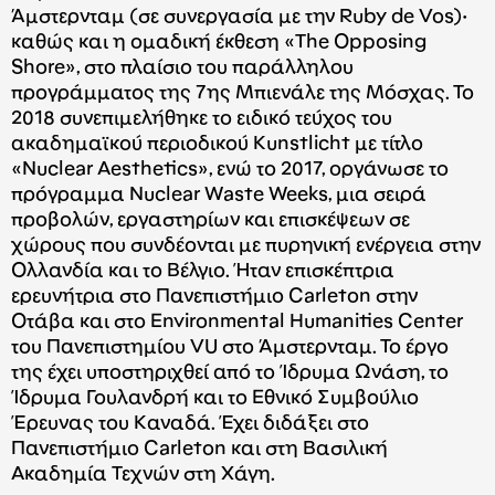
Άμστερνταμ (σε συνεργασία με την Ruby de Vos)·
καθώς και η ομαδική έκθεση «The Opposing
Shore», στο πλαίσιο του παράλληλου
προγράμματος της 7ης Μπιενάλε της Μόσχας. To
2018 συνεπιμελήθηκε το ειδικό τεύχος του
ακαδημαϊκού περιοδικού Kunstlicht με τίτλο
«Nuclear Aesthetics», ενώ το 2017, οργάνωσε το
πρόγραμμα Nuclear Waste Weeks, μια σειρά
προβολών, εργαστηρίων και επισκέψεων σε
χώρους που συνδέονται με πυρηνική ενέργεια στην
Ολλανδία και το Βέλγιο. Ήταν επισκέπτρια
ερευνήτρια στο Πανεπιστήμιο Carleton στην
Οτάβα και στο Environmental Humanities Center
του Πανεπιστημίου VU στο Άμστερνταμ. Το έργο
της έχει υποστηριχθεί από το Ίδρυμα Ωνάση, το
Ίδρυμα Γουλανδρή και το Εθνικό Συμβούλιο
Έρευνας του Καναδά. Έχει διδάξει στο
Πανεπιστήμιο Carleton και στη Βασιλική
Ακαδημία Τεχνών στη Χάγη.