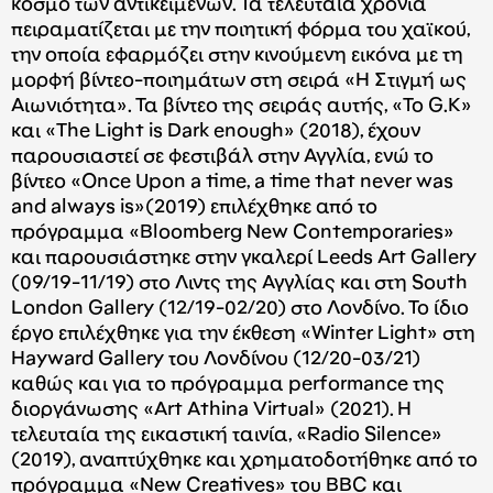
κόσμο των αντικειμένων. Τα τελευταία χρόνια
πειραματίζεται με την ποιητική φόρμα του χαϊκού,
την οποία εφαρμόζει στην κινούμενη εικόνα με τη
μορφή βίντεο-ποιημάτων στη σειρά «Η Στιγμή ως
Αιωνιότητα». Τα βίντεο της σειράς αυτής, «To G.K»
και «The Light is Dark enough» (2018), έχουν
παρουσιαστεί σε φεστιβάλ στην Αγγλία, ενώ το
βίντεο «Once Upon a time, a time that never was
and always is»(2019) επιλέχθηκε από το
πρόγραμμα «Bloomberg New Contemporaries»
και παρουσιάστηκε στην γκαλερί Leeds Art Gallery
(09/19-11/19) στο Λιντς της Αγγλίας και στη South
London Gallery (12/19-02/20) στο Λονδίνο. Το ίδιο
έργο επιλέχθηκε για την έκθεση «Winter Light» στη
Hayward Gallery του Λονδίνου (12/20-03/21)
καθώς και για το πρόγραμμα performance της
διοργάνωσης «Art Athina Virtual» (2021). Η
τελευταία της εικαστική ταινία, «Radio Silence»
(2019), αναπτύχθηκε και χρηματοδοτήθηκε από το
πρόγραμμα «New Creatives» του BBC και