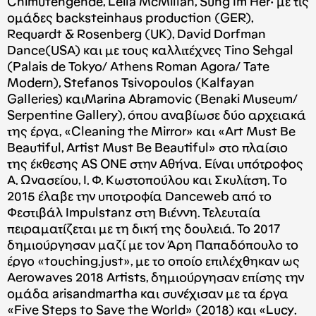
Chimutengende, Leila McMillan, Sung Im Her
· με τις
ομάδες
backsteinhaus production (GER),
Requardt & Rosenberg (UK), David Dorfman
Dance(USA)
και με τους καλλιτέχνες
Tino Sehgal
(Palais de Tokyo/ Athens Roman Agora/ Tate
Modern), Stefanos Tsivopoulos (Kalfayan
Galleries)
και
Marina Abramovic (Benaki Museum/
Serpentine Gallery),
όπου αναβίωσε δύο αρχειακά
της έργα, «Cleaning the Mirror» και «Art Must Be
Beautiful, Artist Must Be Beautiful» στο πλαίσιο
της έκθεσης
AS ONE
στην Αθήνα. Είναι υπότροφος
Α. Ωνασείου, Ι. Φ. Κωστοπούλου και Σκυλίτση. Tο
2015 έλαβε την υποτροφία
Danceweb
από το
Φεστιβάλ
Impulstanz
στη Βιέννη. Τελευταία
πειραματίζεται με τη δική της δουλειά. Το 2017
δημιούργησαν μαζί με τον Άρη Παπαδόπουλο το
έργο «touching.just», με το οποίο επιλέχθηκαν ως
Aerowaves 2018 Artists, δημιούργησαν επίσης την
ομάδα arisandmartha και συνέχισαν με τα έργα
«Five Steps to Save the World» (2018) και «
Lucy
.