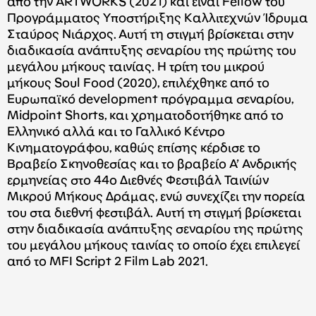
από την ARTWORKS (2021) και είναι Fellow του
Προγράμματος Υποστήριξης Καλλιτεχνών Ίδρυμα
Σταύρος Νιάρχος. Αυτή τη στιγμή βρίσκεται στην
διαδικασία ανάπτυξης σεναρίου της πρώτης του
μεγάλου μήκους ταινίας. Η τρίτη του μικρού
μήκους Soul Food (2020), επιλέχθηκε από το
Ευρωπαϊκό development πρόγραμμα σεναρίου,
Midpoint Shorts, και χρηματοδοτήθηκε από το
Ελληνικό αλλά και το Γαλλικό Κέντρο
Κινηματογράφου, καθώς επίσης κέρδισε το
Βραβείο Σκηνοθεσίας και το βραβείο Α’ Ανδρικής
ερμηνείας στο 44ο Διεθνές Φεστιβάλ Ταινίών
Μικρού Μήκους Δράμας, ενώ συνεχίζει την πορεία
του στα διεθνή φεστιβάλ. Αυτή τη στιγμή βρίσκεται
στην διαδικασία ανάπτυξης σεναρίου της πρώτης
του μεγάλου μήκους ταινίας το οποίο έχει επιλεγεί
από το MFI Script 2 Film Lab 2021.