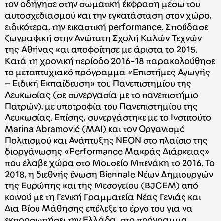
τον οδήγησε στην σωματική έκφραση μέσω του
αυτοσχεδιασμού και την εγκατάσταση στον χώρο,
ειδικότερα, την εικαστική performance. Σπούδασε
ζωγραφική στην Ανώτατη Σχολή Καλών Τεχνών
της Αθήνας και αποφοίτησε με άριστα το 2015.
Κατά τη χρονική περίοδο 2016-18 παρακολούθησε
το μεταπτυχιακό πρόγραμμα «Επιστήμες Αγωγής
– Ειδική Εκπαίδευση» του Πανεπιστημίου της
Λευκωσίας (σε συνεργασία με το πανεπιστήμιο
Πατρών), με υποτροφία του Πανεπιστημίου της
Λευκωσίας. Eπίσης, συνεργάστηκε με το Ινστιτούτο
Marina Abramović (MAI) και τον Οργανισμό
Πολιτισμού και Ανάπτυξης ΝΕΟΝ στο πλαίσιο της
διοργάνωσης «Performance Μακράς Διάρκειας»
που έλαβε χώρα στο Μουσείο Μπενάκη το 2016. Το
2018, η διεθνής ένωση Biennale Νέων Δημιουργών
της Ευρώπης και της Μεσογείου (BJCEM) από
κοινού με τη Γενική Γραμματεία Νέας Γενιάς και
Δια Βίου Μάθησης επέλεξε το έργο του για να
εκπροσωπήσει την Ελλάδα στο πρόγραμμα