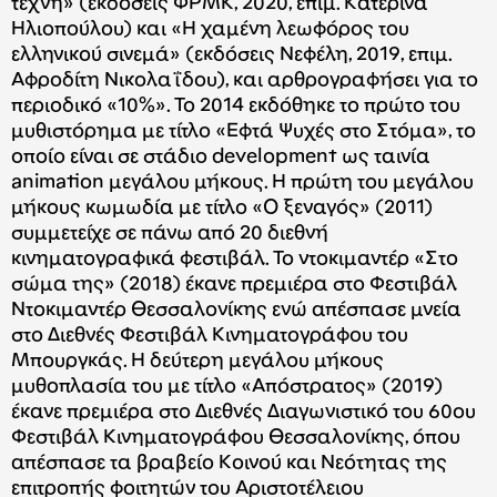
τέχνη» (εκδόσεις ΦΡΜΚ, 2020, επιμ. Κατερίνα
Ηλιοπούλου) και «Η χαμένη λεωφόρος του
ελληνικού σινεμά» (εκδόσεις Νεφέλη, 2019, επιμ.
Αφροδίτη Νικολαΐδου), και αρθρογραφήσει για το
περιοδικό «10%». To 2014 εκδόθηκε το πρώτο του
μυθιστόρημα με τίτλο «Εφτά Ψυχές στο Στόμα», το
οποίο είναι σε στάδιο development ως ταινία
animation μεγάλου μήκους. Η πρώτη του μεγάλου
μήκους κωμωδία με τίτλο «Ο ξεναγός» (2011)
συμμετείχε σε πάνω από 20 διεθνή
κινηματογραφικά φεστιβάλ. Το ντοκιμαντέρ «Στο
σώμα της» (2018) έκανε πρεμιέρα στο Φεστιβάλ
Ντοκιμαντέρ Θεσσαλονίκης ενώ απέσπασε μνεία
στο Διεθνές Φεστιβάλ Κινηματογράφου του
Μπουργκάς. Η δεύτερη μεγάλου μήκους
μυθοπλασία του με τίτλο «Απόστρατος» (2019)
έκανε πρεμιέρα στο Διεθνές Διαγωνιστικό του 60ου
Φεστιβάλ Κινηματογράφου Θεσσαλονίκης, όπου
απέσπασε τα βραβείο Κοινού και Νεότητας της
επιτροπής φοιτητών του Αριστοτέλειου