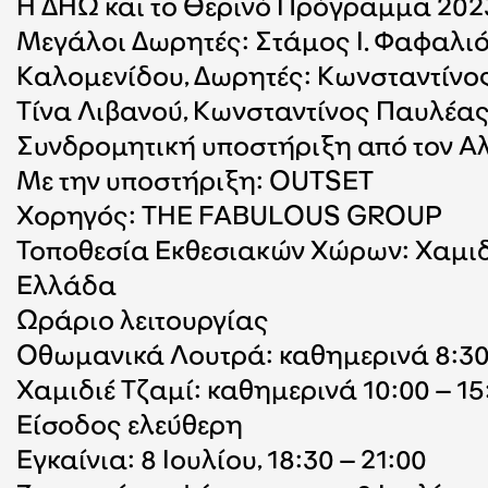
Η ΔΗΩ και το Θερινό Πρόγραμμα 2023
Μεγάλοι Δωρητές: Στάμος Ι. Φαφαλι
Καλομενίδου, Δωρητές: Κωνσταντίνος
Τίνα Λιβανού, Κωνσταντίνος Παυλέας
Συνδρομητική υποστήριξη από τον Αλ
Με την υποστήριξη: OUTSET
Χορηγός: THE FABULOUS GROUP
Τοποθεσία Εκθεσιακών Χώρων: Χαμιδι
Ελλάδα
Ωράριο λειτουργίας
Οθωμανικά Λουτρά: καθημερινά 8:30 
Χαμιδιέ Τζαμί: καθημερινά 10:00 – 15
Είσοδος ελεύθερη
Εγκαίνια: 8 Ιουλίου, 18:30 – 21:00