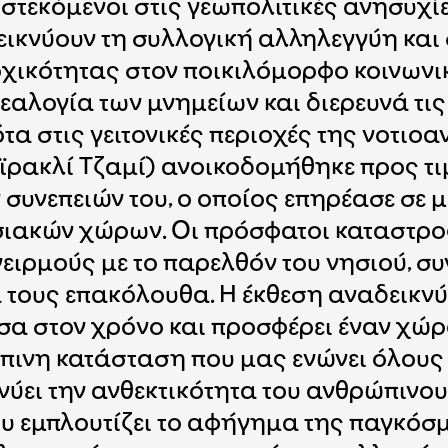
στεκόμενοι στις γεωπολιτικές ανησυχί
δεικνύουν τη συλλογική αλληλεγγύη και
κότητας στον ποικιλόμορφο κοινωνικό
εαλογία των μνημείων και διερευνά τις 
ότα στις γειτονικές περιοχές της νοτι
αϊρακλί Τζαμί) ανοικοδομήθηκε προς τι
ν συνεπειών του, ο οποίος επηρέασε σε 
ακών χώρων. Οι πρόσφατοι καταστροφι
ιρμούς με το παρελθόν του νησιού, συν
 τους επακόλουθα. Η έκθεση αναδεικνύε
α στον χρόνο και προσφέρει έναν χώρο 
ινη κατάσταση που μας ενώνει όλους μ
νύει την ανθεκτικότητα του ανθρώπινο
υ εμπλουτίζει το αφήγημα της παγκόσμ