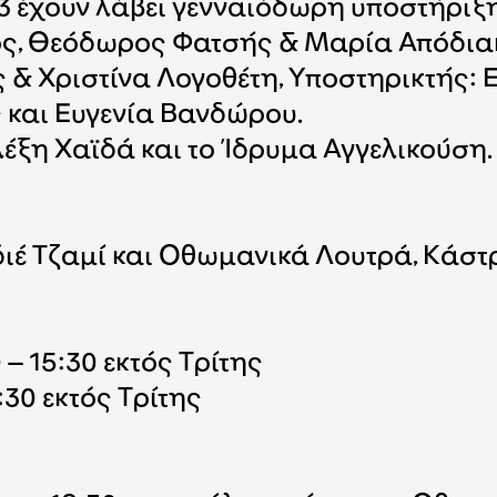
 έχουν λάβει γενναιόδωρη υποστήριξη
ός, Θεόδωρος Φατσής & Μαρία Απόδια
 & Χριστίνα Λογοθέτη, Υποστηρικτής: 
 και Ευγενία Βανδώρου.
έξη Χαϊδά και το Ίδρυμα Αγγελικούση.
έ Τζαμί και Οθωμανικά Λουτρά, Κάστρο 
– 15:30 εκτός Τρίτης
:30 εκτός Τρίτης