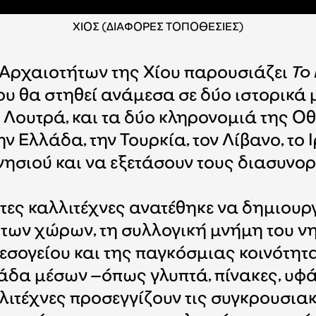
ΧΙΟΣ (ΔΙΑΦΟΡΕΣ ΤΟΠΟΘΕΣΙΕΣ)
 Αρχαιοτήτων της Χίου παρουσιάζει
Το
 θα στηθεί ανάμεσα σε δύο ιστορικά μ
ά Λουτρά, και τα δύο κληρονομιά της 
ν Ελλάδα, την Τουρκία, τον Λίβανο, το
νησιού και να εξετάσουν τους διασυνορ
ες καλλιτέχνες ανατέθηκε να δημιουργ
των χώρων, τη συλλογική μνήμη του νη
σογείου και της παγκόσμιας κοινότητας
άδα μέσων –όπως γλυπτά, πίνακες, υφά
ιτέχνες προσεγγίζουν τις συγκρουσιακέ