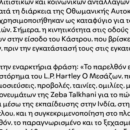
λιτιστικών και κοινωνικών ανταλλαγών
ατά τη διάρκεια της Οθωμανικής Αυτοκρ
ς, χρησιμοποιήθηκαν ως καταφύγιο για 
ών. Σήμερα, η κινητικότητα στις οδούς
 στην είσοδο του Κάστρου, που βρίσκε
πριν την εγκατάστασή τους στις εγκατ
ό την εναρκτήρια φράση: «Το παρελθόν ε
στόρημα του L.P. Hartley Ο Μεσάζων, π
σιεύσεις, προβολές, ταινίες, ομιλίες,
ευμάτων της Zeba Talkhani για το π
α μέσω της εκπαίδευσης στην Ινδία, στη
λου, και η συγκεκριμενοποίηση στο πλ
θόν, το παραγνωρισμένο και το ξεχασμ