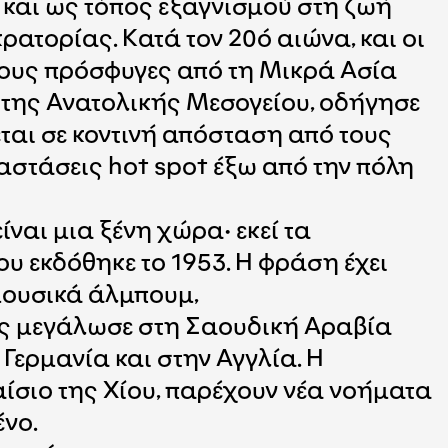
 και ως τόπος εξαγνισμού στη ζωή
ατορίας. Κατά τον 20ό αιώνα, και οι
τους πρόσφυγες από τη Μικρά Ασία
 της Ανατολικής Μεσογείου, οδήγησε
ται σε κοντινή απόσταση από τους
αστάσεις hot spot έξω από την πόλη
ίναι μια ξένη χώρα· εκεί τα
ου εκδόθηκε το 1953. Η φράση έχει
 μουσικά άλμπουμ,
ώς μεγάλωσε στη Σαουδική Αραβία
 Γερμανία και στην Αγγλία. Η
αίσιο της Χίου, παρέχουν νέα νοήματα
ένο.