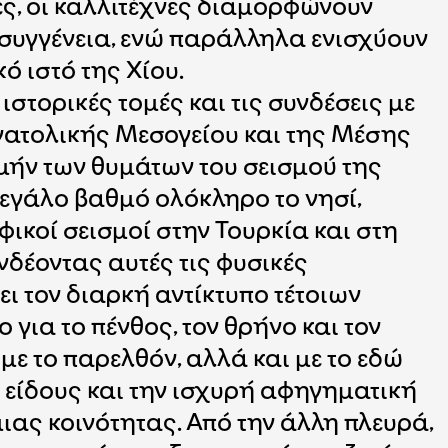
ες, οι καλλιτέχνες διαμορφώνουν
 συγγένεια, ενώ παράλληλα ενισχύουν
 ιστό της Χίου.
ιστορικές τομές και τις συνδέσεις με
οανατολικής Μεσογείου και της Μέσης
μήν των θυμάτων του σεισμού της
μεγάλο βαθμό ολόκληρο το νησί,
κοί σεισμοί στην Τουρκία και στη
δέοντας αυτές τις φυσικές
ι τον διαρκή αντίκτυπο τέτοιων
για το πένθος, τον θρήνο και τον
ε το παρελθόν, αλλά και με το εδώ
υ είδους και την ισχυρή αφηγηματική
ιας κοινότητας. Από την άλλη πλευρά,