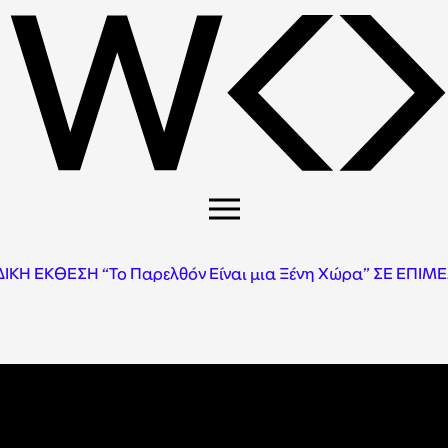
 ΕΚΘΕΣΗ “Το Παρελθόν Είναι μια Ξένη Χώρα” ΣΕ ΕΠΙΜΕ