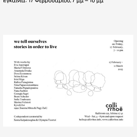
Εγκαίνια: 17 Φεβρουαρίου, 7 μμ – 10 μμ