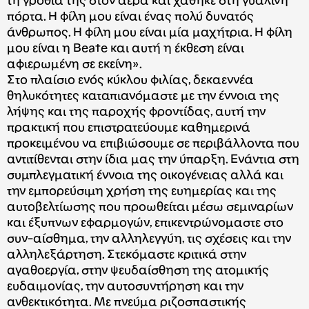
τη γροθιά της στον αέρα και χάθηκε στη γυάλινη
πόρτα. Η φίλη μου είναι ένας πολύ δυνατός
άνθρωπος. Η φίλη μου είναι μία μαχήτρια. Η φίλη
μου είναι η Beate και αυτή η έκθεση είναι
αφιερωμένη σε εκείνη».
Στο πλαίσιο ενός κύκλου φιλίας, δεκαεννέα
θηλυκότητες καταπιανόμαστε με την έννοια της
λήψης και της παροχής φροντίδας, αυτή την
πρακτική που επιστρατεύουμε καθημερινά
προκειμένου να επιβιώσουμε σε περιβάλλοντα που
αντιτίθενται στην ίδια μας την ύπαρξη. Ενάντια στη
συμπλεγματική έννοια της οικογένειας αλλά και
την εμπορεύσιμη χρήση της ευημερίας και της
αυτοβελτίωσης που προωθείται μέσω σεμιναρίων
και έξυπνων εφαρμογών, επικεντρώνομαστε στο
συν-αίσθημα, την αλληλεγγύη, τις σχέσεις και την
αλληλεξάρτηση. Στεκόμαστε κριτικά στην
αγαθοεργία, στην ψευδαίσθηση της ατομικής
ευδαιμονίας, την αυτοσυντήρηση και την
ανθεκτικότητα. Με πνεύμα ριζοσπαστικής