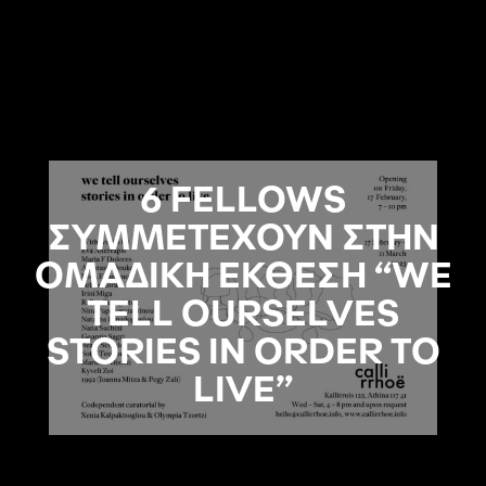
6 FELLOWS
ΣΥΜΜΕΤΕΧΟΥΝ ΣΤΗΝ
ΟΜΑΔΙΚΗ ΕΚΘΕΣΗ “WE
TELL OURSELVES
STORIES IN ORDER TO
LIVE”