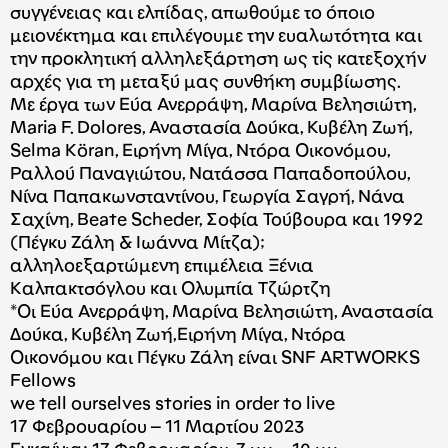
συγγένειας και ελπίδας, απωθούμε το όποιο
μειονέκτημα και επιλέγουμε την ευαλωτότητα και
την προκλητική αλληλεξάρτηση ως τiς κατεξοχήν
αρχές για τη μεταξύ μας συνθήκη συμβίωσης.
Με έργα των Εύα Ανερράψη, Μαρίνα Βελησιώτη,
Maria F. Dolores, Αναστασία Δούκα, Κυβέλη Ζωή,
Selma Köran, Ειρήνη Μίγα, Ντόρα Οικονόμου,
Ραλλού Παναγιώτου, Νατάσσα Παπαδοπούλου,
Νίνα Παπακωνσταντίνου, Γεωργία Σαγρή, Νάνα
Σαχίνη, Beate Scheder, Σοφία Τούβουρα και 1992
(Πέγκυ Ζάλη & Ιωάννα Μίτζα);
αλληλοεξαρτώμενη επιμέλεια Ξένια
Καλπακτσόγλου και Ολυμπία Τζώρτζη
*Oι Εύα Ανερράψη, Μαρίνα Βελησιώτη, Αναστασία
Δούκα, Κυβέλη Ζωή,Ειρήνη Μίγα, Ντόρα
Οικονόμου και Πέγκυ Ζάλη είναι SNF ARTWORKS
Fellows
we tell ourselves stories in order to live
17 Φεβρουαρίου – 11 Μαρτίου 2023