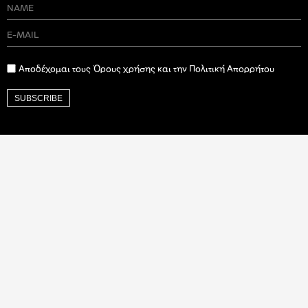
Αποδέχομαι τους Όρους χρήσης και την Πολιτική Απορρήτου
SUBSCRIBE
Ιδρυτικός Δωρητής
Βαλαωρίτου 9Α, Αθήνα, 106 71 |
contact@art-works.gr