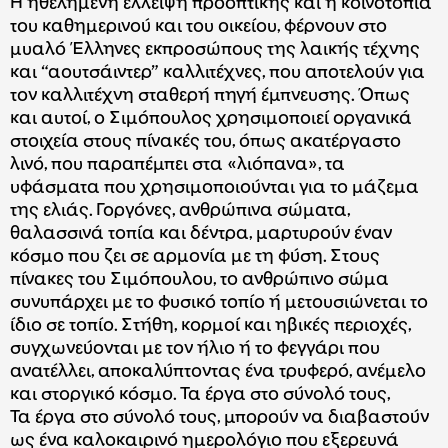
Η ηθελημένη έλλειψη προοπτικής και η κοινοτοπία
του καθημερινού και του οικείου, φέρνουν στο
μυαλό Έλληνες εκπροσώπους της λαικής τέχνης
και “αουτσάιντερ” καλλιτέχνες, που αποτελούν για
τον καλλιτέχνη σταθερή πηγή έμπνευσης. Όπως
και αυτοί, ο Σιμόπουλος χρησιμοποιεί οργανικά
στοιχεία στους πίνακές του, όπως ακατέργαστο
λινό, που παραπέμπει στα «λιόπανα», τα
υφάσματα που χρησιμοποιούνται για το μάζεμα
της ελιάς. Γοργόνες, ανθρώπινα σώματα,
θαλασσινά τοπία και δέντρα, μαρτυρούν έναν
κόσμο που ζει σε αρμονία με τη φύση. Στους
πίνακες του Σιμόπουλου, το ανθρώπινο σώμα
συνυπάρχει με το φυσικό τοπίο ή μετουσιώνεται το
ίδιο σε τοπίο. Στήθη, κορμοί και ηβικές περιοχές,
συγχωνεύονται με τον ήλιο ή το φεγγάρι που
ανατέλλει, αποκαλύπτοντας ένα τρυφερό, ανέμελο
και στοργικό κόσμο. Τα έργα στο σύνολό τους,
Τα έργα στο σύνολό τους, μπορούν να διαβαστούν
ως ένα καλοκαιρινό ημερολόγιο που εξερευνά