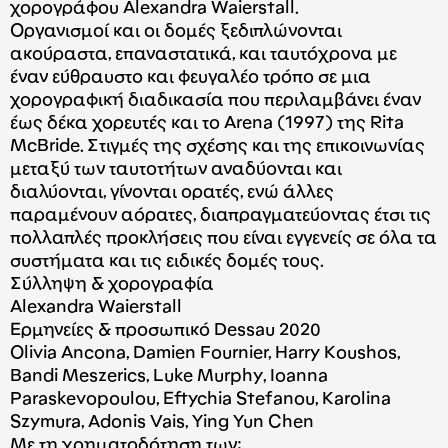
χορογράφου Alexandra Waierstall.
Οργανισμοί και οι δομές ξεδιπλώνονται
ακούραστα, επαναστατικά, και ταυτόχρονα με
έναν εύθραυστο και φευγαλέο τρόπο σε μια
χορογραφική διαδικασία που περιλαμβάνει έναν
έως δέκα χορευτές και το Arena (1997) της Rita
McBride. Στιγμές της σχέσης και της επικοινωνίας
μεταξύ των ταυτοτήτων αναδύονται και
διαλύονται, γίνονται ορατές, ενώ άλλες
παραμένουν αόρατες, διαπραγματεύοντας έτσι τις
πολλαπλές προκλήσεις που είναι εγγενείς σε όλα τα
συστήματα και τις ειδικές δομές τους.
Σύλληψη & χορογραφία
Alexandra Waierstall
Ερμηνείες & προσωπικό Dessau 2020
Olivia Ancona, Damien Fournier, Harry Koushos,
Bandi Meszerics, Luke Murphy, Ioanna
Paraskevopoulou, Eftychia Stefanou, Karolina
Szymura, Adonis Vais, Ying Yun Chen
Mε τη χρηματοδότηση των: