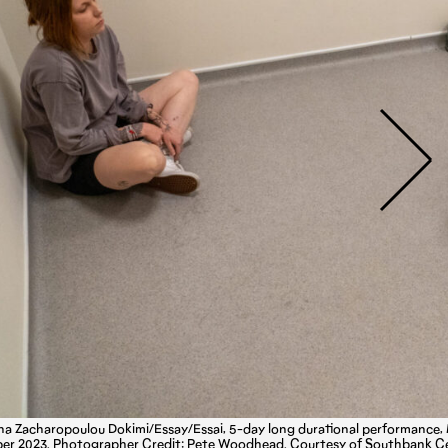
na Zacharopoulou Dokimi/Essay/Essai, 5-day long durational performance, 
er 2023. Photographer Credit: Pete Woodhead. Courtesy of Southbank Ce