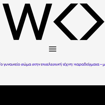
γυναικείο σώμα στην επιτελεστική τέχνη: παραδείγματα – με