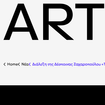
Home
Nέα
Διάλεξη της Δέσποινας Ζαχαροπούλου «Το 