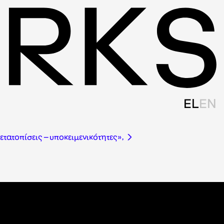
EL
EN
τατοπίσεις – υποκειμενικότητες»,