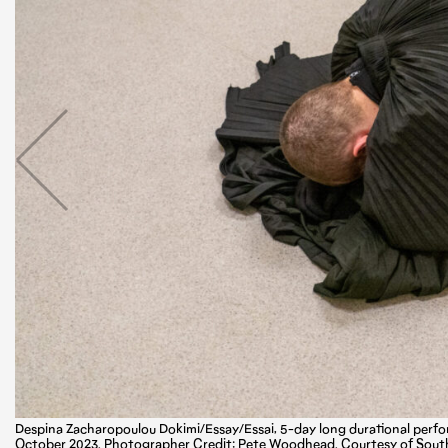
Despina Zacharopoulou Dokimi/Essay/Essai, 5-day long durational perf
October 2023. Photographer Credit: Pete Woodhead. Courtesy of Sout