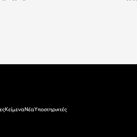
ες
Κείμενα
Nέα
Υποστηρικτές