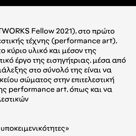
TWORKS Fellow 2021), στο πρώτο
εστικής τέχνης (performance art),
 κύριο υλικό και μέσον της
στικό έργο της εισηγήτριας, μέσα από
άλεξης στο σύνολό της είναι να
κείου σώματος στην επιτελεστική
της performance art, όπως και να
λεστικών
 υποκειμενικότητες»