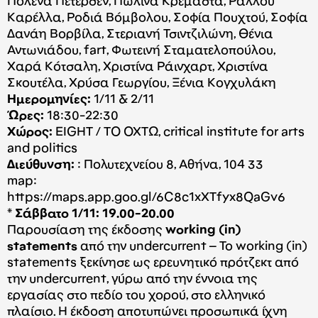
Πολένα Πέτερσεν, Πωλίνα Κρεμαστά, Ραλλού
Καρέλλα, Ροδιά Βόμβολου, Σοφία Πουχτού, Σοφία
Δανάη Βορβίλα, Στεριανή Τσιντζιλώνη, Θένια
Αντωνιάδου, fart, Φωτεινή Σταματελοπούλου,
Χαρά Κότσαλη, Χριστίνα Ράινχαρτ, Χριστίνα
Σκουτέλα, Χρύσα Γεωργίου, Ξένια Κογχυλάκη
Ημερομηνίες:
1/11 & 2/11
Ώρες:
18:30-22:30
Xώρος:
EIGHT / ΤΟ ΟΧΤΩ, critical institute for arts
and politics
Διεύθυνση:
: Πολυτεχνείου 8, Αθήνα, 104 33
map:
https://maps.app.goo.gl/6C8c1xXTfyx8QaGv6
* Σάββατο 1/11: 19.00-20.00
Παρουσίαση της έκδοσης
working (in)
statements
από την undercurrent – Το working (in)
statements ξεκίνησε ως ερευνητικό πρότζεκτ από
την undercurrent, γύρω από την έννοια της
εργασίας στο πεδίο του χορού, στο ελληνικό
πλαίσιο. Η έκδοση αποτυπώνει προσωπικά ίχνη