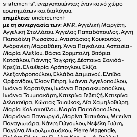
statements*, ενεργοποιώντας έναν κοινό χώρο
ερωτημάτων και διαλόγου.
επιμέλεια
: undercurrent
με τη συνεργασία των:
ΑMR, Αγγελική Μαργέτη,
Αγγελική Στελλάτου, Άγγελος Παπαδόπουλος, Αγνή
Παπαδέλη Ρωσσέτου, Αναστάσιος Κουκουτάς,
Ανδρονίκη Μαραθάκη, Άννα Παγκάλου, Ασπασία-
Μαρία Αλεξίου, Βάσια Ζορμπαλή, Βιτόρια
Κοτσάλου, Γιάννης Τσιγκρής, Δέσποινα Σανιδά-
Κρεζία, Ελευθερία Αράπογλου, Ελίζα
Αλεξανδροπούλου, Ελλάδα Δαμιανού, Ελπίδα
Ορφανίδου, Έλτον Πέτρη, Ιωάννα Αγγελοπούλου,
Ιωάννα Καρατέγου, Ιωάννα Παρασκευοπούλου,
Ιωάννα Τουμπακάρη, Κατερίνα Γεβετζή, Κατερίνα
Δελακούρα, Κώστας Τσιούκας, Λία Χαμηλοθώρη,
Μαρία Κολιοπούλου, Μαρία Παπαδοπούλου,
Μαριάννα Πανουργιά, Μαρίνα Τσαπέκου, Μπετίνα
Παναγιωτάρα, Νάντη Γώγουλου, Νεφέλη Γιώτη,
Παγώνα Μπουλμπασάκου, Pierre Magendie,