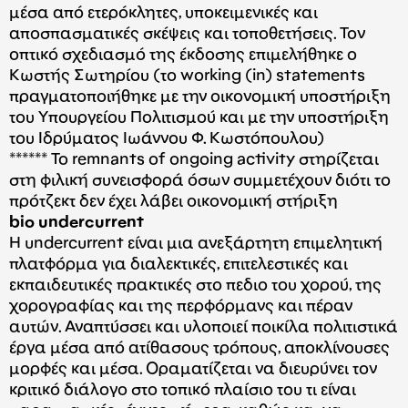
μέσα από ετερόκλητες, υποκειμενικές και
αποσπασματικές σκέψεις και τοποθετήσεις. Τον
οπτικό σχεδιασμό της έκδοσης επιμελήθηκε ο
Κωστής Σωτηρίου (το working (in) statements
πραγματοποιήθηκε με την οικονομική υποστήριξη
του Υπουργείου Πολιτισμού και με την υποστήριξη
του Ιδρύματος Ιωάννου Φ. Κωστόπουλου)
****** To remnants of ongoing activity στηρίζεται
στη φιλική συνεισφορά όσων συμμετέχουν διότι το
πρότζεκτ δεν έχει λάβει οικονομική στήριξη
bio undercurrent
Η undercurrent είναι μια ανεξάρτητη επιμελητική
πλατφόρμα για διαλεκτικές, επιτελεστικές και
εκπαιδευτικές πρακτικές στο πεδιο του χορού, της
χορογραφίας και της περφόρμανς και πέραν
αυτών. Αναπτύσσει και υλοποιεί ποικίλα πολιτιστικά
έργα μέσα από ατίθασους τρόπους, αποκλίνουσες
μορφές και μέσα. Οραματίζεται να διευρύνει τον
κριτικό διάλογο στο τοπικό πλαίσιο του τι είναι