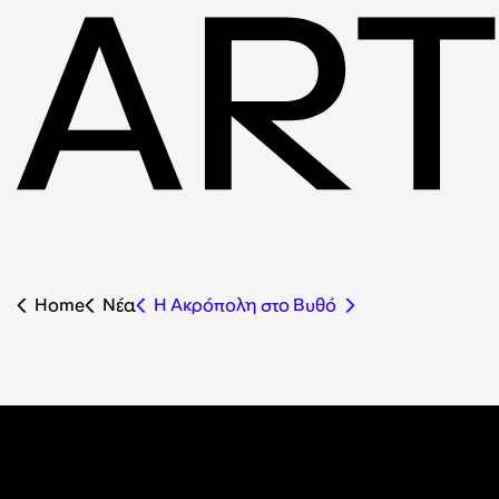
Home
Nέα
Η Ακρόπολη στο Βυθό