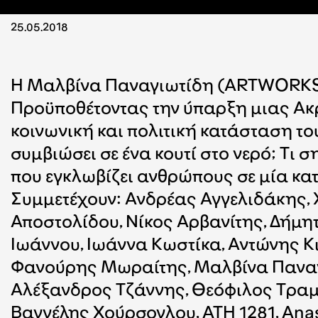
25.05.2018
H Μαλβίνα Παναγιωτίδη (ARTWORKS F
Προϋποθέτοντας την ύπαρξη μιας Ακρό
κοινωνική και πολιτική κατάσταση τ
συμβιώσει σε ένα κουτί στο νερό; Τι σ
που εγκλωβίζει ανθρώπους σε μία κατ
Συμμετέχουν: Ανδρέας Αγγελιδάκης, 
Αποστολίδου, Νίκος Αρβανίτης, Δήμη
Ιωάννου, Ιωάννα Κωστίκα, Αντώνης Κ
Φανούρης Μωραίτης, Μαλβίνα Παναγ
Αλέξανδρος Τζάννης, Θεόφιλος Τραμ
Βαγγέλης Χούρσογλου, ATH 1281, Anast