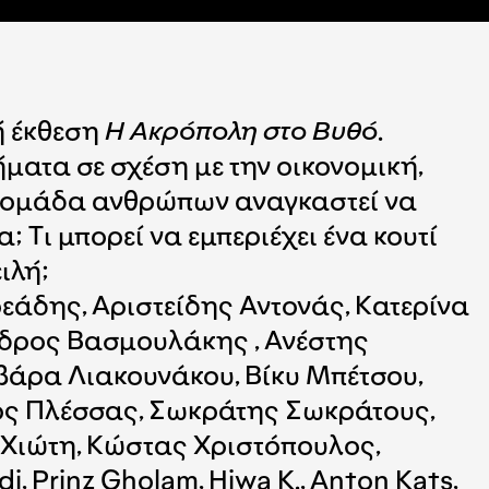
ή έκθεση
Η Ακρόπολη στο Βυθό
.
ματα σε σχέση με την οικονομική,
ια ομάδα ανθρώπων αναγκαστεί να
; Τι μπορεί να εμπεριέχει ένα κουτί
ιλή;
άδης, Αριστείδης Αντονάς, Κατερίνα
νδρος Βασμουλάκης , Ανέστης
βάρα Λιακουνάκου, Βίκυ Μπέτσου,
ς Πλέσσας, Σωκράτης Σωκράτους,
Χιώτη, Κώστας Χριστόπουλος,
, Prinz Gholam, Hiwa K., Anton Kats,