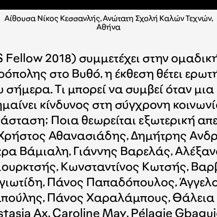
Αίθουσα Νίκος Κεσσανλής, Ανώτατη Σχολή Καλών Τεχνών,
Αθήνα
ellow 2018) συμμετέχει στην ομαδικ
πολης στο Βυθό, η έκθεση θέτει ερωτή
ου σήμερα. Τι μπορεί να συμβεί όταν μ
ημαίνει κίνδυνος στη σύγχρονη κοινωνία
άσταση; Ποια θεωρείται εξωτερική απε
Χρήστος Αθανασιάδης, Δημήτρης Ανδρε
τρα Βάμιαλη, Γιάννης Βαρελάς, Αλέξα
ιουρκτσής, Κωνσταντίνος Κωτσής, Βαρ
ιωτίδη, Πάνος Παπαδόπουλος, Άγγελο
πούλης, Πάνος Χαραλάμπους, Θάλεια 
asia Ax, Caroline May, Pélagie Gbaguidi