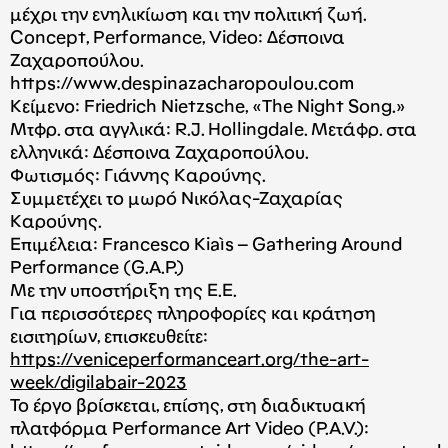
μέχρι την ενηλικίωση και την πολιτική ζωή.
Concept, Performance, Video: Δέσποινα
Ζαχαροπούλου.
https://www.despinazacharopoulou.com
Κείμενο: Friedrich Nietzsche, «The Night Song.»
Mτφρ. στα αγγλικά: R.J. Hollingdale. Mετάφρ. στα
ελληνικά: Δέσποινα Ζαχαροπούλου.
Φωτισμός: Γιάννης Καρούνης.
Συμμετέχει το μωρό Νικόλας-Ζαχαρίας
Καρούνης.
Επιμέλεια: Francesco Kiaìs – Gathering Around
Performance (G.A.P.)
Με την υποστήριξη της Ε.Ε.
Για περισσότερες πληροφορίες και κράτηση
εισιτηρίων, επισκευθείτε:
https://veniceperformanceart.org/the-art-
week/digilabair-2023
Το έργο βρίσκεται, επίσης, στη διαδικτυακή
πλατφόρμα Performance Art Video (P.A.V.):