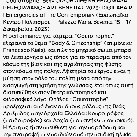
“Courotrophe” στην ΟΓΔΟΗ ΔΙΕΘΝΗ ΕΒΔΟΜΑΔΑ
PERFORMANCE ART ΒΕΝΕΤΙΑΣ 2023: DIGILABAIR
| Emergencies of the Contemporary (Ευρωπαϊκό
Κέντρο Πολιτισμού – Palazzo Mora, Βενετία, 15 – 17
Δεκεμβρίου, 2023).
H performance για κάμερα, “Courotrophe,”
εξερευνά το θέμα “Body & Citizenship” (επιμέλεια:
Francesco Kiaìs), και πώς το μητρικό σώμα μπορεί
να λειτουργήσει ως τόπος για το πέρασμα από τον
κόσμο της βίας και της αγριότητας της φύσης,
στον κόσμο της πόλης. Αφετηρία του έργου είναι η
μύηση στον ρόλο του πολίτη μέσα από την
εισαγωγή στη χρήση της γλώσσας, έτσι όπως αυτή
διατυπώθηκε στον θεατρικό/ποιητικό και
φιλοσοφικό λόγο. Ο τίτλος “Courotrophe”
προέρχεται από έναν από τους ρόλους της θεάς
Αρτέμιδος στην Αρχαία Ελλάδα: Κουροτρόφος
(παιδοτροφός) και Λοχία (που ανήκει στον τοκετό).
Η Άρτεμις ήταν υπεύθυνη για την παράδοση και
την ανατροφή των παιδιών από την παιδική ηλικία