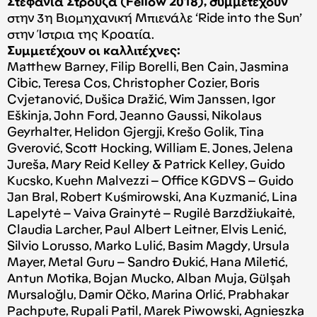
Στεφανία Στρούζα (Fellow 2018), συμμετέχουν
στην 3η Βιομηχανική Μπιενάλε ‘Ride into the Sun’
στην Ίστρια της Κροατία.
Συμμετέχουν οι καλλιτέχνες:
Matthew Barney, Filip Borelli, Ben Cain, Jasmina
Cibic, Teresa Cos, Christopher Cozier, Boris
Cvjetanović, Dušica Dražić, Wim Janssen, Igor
Eškinja, John Ford, Jeanno Gaussi, Nikolaus
Geyrhalter, Helidon Gjergji, Krešo Golik, Tina
Gverović, Scott Hocking, William E. Jones, Jelena
Jureša, Mary Reid Kelley & Patrick Kelley, Guido
Kucsko, Kuehn Malvezzi – Office KGDVS – Guido
Jan Bral, Robert Kuśmirowski, Ana Kuzmanić, Lina
Lapelytė – Vaiva Grainytė – Rugilė Barzdžiukaitė,
Claudia Larcher, Paul Albert Leitner, Elvis Lenić,
Silvio Lorusso, Marko Lulić, Basim Magdy, Ursula
Mayer, Metal Guru – Sandro Đukić, Hana Miletić,
Antun Motika, Bojan Mucko, Alban Muja, Gülşah
Mursaloğlu, Damir Očko, Marina Orlić, Prabhakar
Pachpute, Rupali Patil, Marek Piwowski, Agnieszka