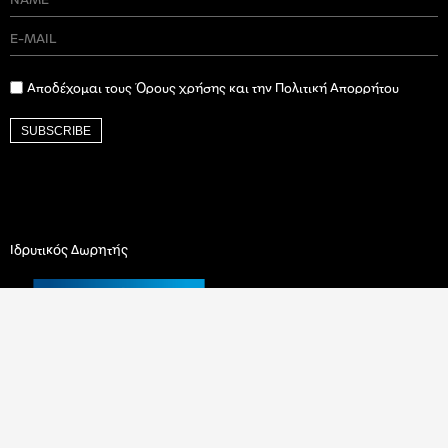
Αποδέχομαι τους Όρους χρήσης και την Πολιτική Απορρήτου
SUBSCRIBE
Ιδρυτικός Δωρητής
Βαλαωρίτου 9Α, Αθήνα, 106 71 |
contact@art-works.gr
© Copyright 2026 ARTWORKS -
Policy & Privacy Terms