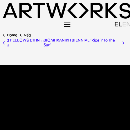
EL
E
Home
Nέα
3 FELLOWS ΣΤΗΝ
BIOMHXANIKH BIENNIAL ‘Ride into the
Η
3
Sun’