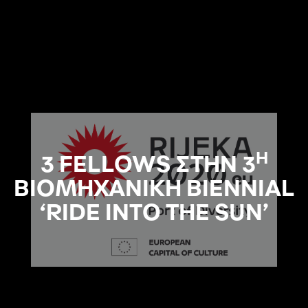
Η
3 FELLOWS ΣΤΗΝ 3
BIOMHXANIKH BIENNIAL
‘RIDE INTO THE SUN’