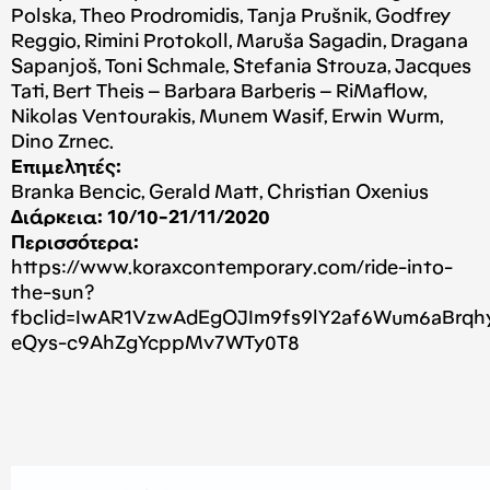
Polska, Theo Prodromidis, Tanja Prušnik, Godfrey
Reggio, Rimini Protokoll, Maruša Sagadin, Dragana
Sapanjoš, Toni Schmale, Stefania Strouza, Jacques
Tati, Bert Theis – Barbara Barberis – RiMaflow,
Nikolas Ventourakis, Munem Wasif, Erwin Wurm,
Dino Zrnec.
Επιμελητές:
Branka Bencic, Gerald Matt, Christian Oxenius
Διάρκεια: 10/10-21/11/2020
Περισσότερα:
https://www.koraxcontemporary.com/ride-into-
the-sun?
fbclid=IwAR1VzwAdEgOJIm9fs9lY2af6Wum6aBrqh
eQys-c9AhZgYcppMv7WTy0T8