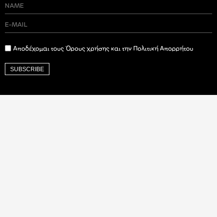
Αποδέχομαι τους Όρους χρήσης και την Πολιτική Απορρήτου
SUBSCRIBE
Ιδρυτικός Δωρητής
Βαλαωρίτου 9Α, Αθήνα, 106 71 |
contact@art-works.gr