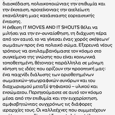
διασκέδαση, πολιτικοποιώντας την επιθυμία και
την έκσταση, προτείνοντας την ατελείωτη
επανάληψη μιας κατάστασης εορταστικής
έντασης.
Η έκθεση IT MOVES AND IT SHOUTS θέλει να
μιλήσει για την εν-συναίσθηση, τη διάχυση πέρα
από τον εαυτό, το να γίνεσαι ένας χορός σκέψεων/
σωμάτων προς ένα πολιτικό σώμα. Εξερευνά νέους
τρόπους να αντιλαμβανόμαστε τον κόσμο στο
συγκείμενο της γνώσης που είναι κοινωνικά
τοποθετημένη, θέτοντας παράλληλα σε μόνιμη
κίνηση τις ιδέες που ορίζουν την προοπτική μας:
ένα παιχνίδι διάλυσης των οριοθετημένων
σωματικών-γεωγραφικών συνόρων και του
διαχωρισμού μεταξύ ψηφιακού – υλικού και
ενσώματου. Περιηγούμαστε σε αυτό τον κόσμο
μέσα από την επιθυμία και την ευχαρίστηση,
αμφισβητώντας συγχρόνως τις διάφορες
ιεραρχίες τους. Οι καλλιτέχνες που συμμετέχουν