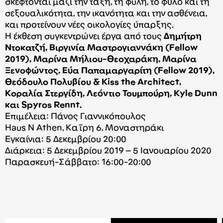
σκέφτονται μαζί την τάξη, τη φυλή, το φύλο και τη
σεξουαλικότητα, την ικανότητα και την ασθένεια,
και προτείνουν νέες οικολογίες ύπαρξης.
Η έκθεση συγκεντρώνει έργα από τους
Δημήτρη
Ντοκατζή, Βιργινία Μαστρογιαννάκη (Fellow
2019), Μαρίνα
Μήλιου-Θεοχαράκη, Μαρίνα
Ξενοφώντος, Εύα Παπαμαργαρίτη (Fellow 2019),
Θεόδουλο Πολυβίου
& Kiss the Architect,
Κοραλία Στεργίδη, Λεόντιο Τουμπούρη, Kyle Dunn
και Spyros Rennt.
Επιμέλεια: Πάνος Γιαννικόπουλος
Haus N Athen, Καΐρη 6, Μοναστηράκι
Εγκαίνια: 5 Δεκεμβρίου 20:00
Διάρκεια: 5 Δεκεμβρίου 2019 – 5 Ιανουαρίου 2020
Παρασκευή-Σάββατο: 16:00-20:00