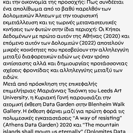
και την οικονομία της προσοχής; Πως συνδέεται
ένα απολίθωμα από το βαθύ παρελθόν των
Δολομιτικών Άλπεων με την τουριστική
εκμετάλλευση και τις τωρινές μεταναστευτικές
κινήσεις των φυτών στην ίδια περιοχή; Οι Κήποι
Δεδομένων με πρώτο αυτόν της Αθήνας (2020) και
επόμενο αυτόν των Δολομιτών (2022) αποτελούν
μικρές κοινότητες που πρεσβεύουν την αλληλεγγύη
μεταξύ διαφορετικών ειδών ως έναν τρόπο
αντίστασης αλλά και δημιουργίας προτάσσοντας
σχέσεις φροντίδας και αλληλεγγύης μεταξύ των
ειδών.
Μετά από πρόσκληση της επικεφαλής
επιμελήτριας Μαριάννας Τσιόνκη του Leeds Art
University, η Κυριακή Γονή παρουσιάζει την
ατομική έκθεση Data Garden στην Blenheim Walk
Gallery. Η έκθεση φέρνει μαζί για πρώτη φορά τις
πολυμεσικές εγκαταστάσεις “A way of resisting”
(Athens Data Garden) 2020 και “The mountain
islands shall mourn us eternally” (Dolomites Data