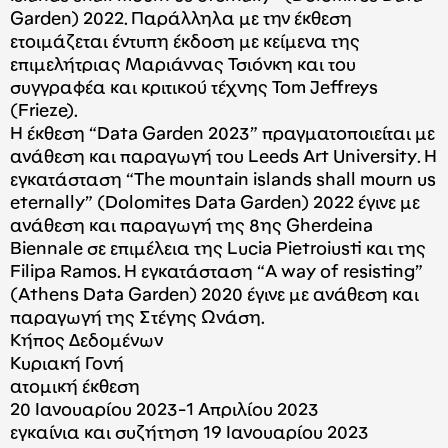
Garden) 2022. Παράλληλα με την έκθεση
ετοιμάζεται έντυπη έκδοση με κείμενα της
επιμελήτριας Μαριάννας Τσιόνκη και του
συγγραφέα και κριτικού τέχνης Tom Jeffreys
(Frieze).
Η έκθεση “Data Garden 2023” πραγματοποιείται με
ανάθεση και παραγωγή του Leeds Art University. Η
εγκατάσταση “The mountain islands shall mourn us
eternally” (Dolomites Data Garden) 2022 έγινε με
ανάθεση και παραγωγή της 8ης Gherdeina
Biennale σε επιμέλεια της Lucia Pietroiusti και της
Filipa Ramos. Η εγκατάσταση “A way of resisting”
(Athens Data Garden) 2020 έγινε με ανάθεση και
παραγωγή της Στέγης Ωνάση.
Κήπος Δεδομένων
Κυριακή Γονή
ατομική έκθεση
20 Ιανουαρίου 2023-1 Απριλίου 2023
εγκαίνια και συζήτηση 19 Ιανουαρίου 2023