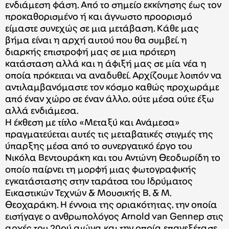
ενδιάμεση φάση. Από το σημείο εκκίνησης έως τον
προκαθορισμένο ή και άγνωστο προορισμό
είμαστε συνεχώς σε μια μετάβαση. Κάθε μας
βήμα είναι η αρχή αυτού που θα συμβεί, η
διαρκής επιστροφή μας σε μια πρότερη
κατάσταση αλλά και η άφιξή μας σε μία νέα η
οποία πρόκειται να αναδυθεί. Αρχίζουμε λοιπόν να
αντιλαμβανόμαστε τον κόσμο καθώς προχωράμε
από έναν χώρο σε έναν άλλο, ούτε μέσα ούτε έξω
αλλά ενδιάμεσα.
Η έκθεση με τίτλο «Μεταξύ και Ανάμεσα»
πραγματεύεται αυτές τις μεταβατικές στιγμές της
ύπαρξης μέσα από το συνεργατικό έργο του
Νικόλα Βεντουράκη και του Αντώνη Θεοδωρίδη το
οποίο παίρνει τη μορφή μιας φωτογραφικής
εγκατάστασης στην ταράτσα του Ιδρύματος
Εικαστικών Τεχνών & Μουσικής Β. & Μ.
Θεοχαράκη. Η έννοια της οριακότητας, την οποία
εισήγαγε ο ανθρωπολόγος Arnold van Gennep στις
αρχές του 20ού αιώνα και την οποία επανεξέτασε