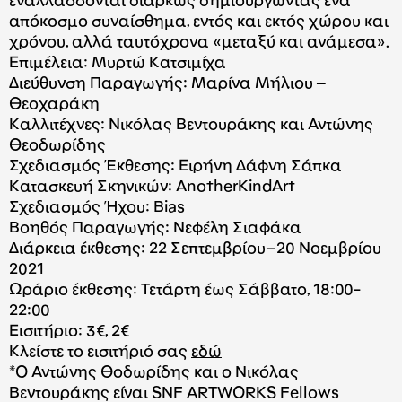
εναλλάσσονται διαρκώς δημιουργώντας ένα
απόκοσμο συναίσθημα, εντός και εκτός χώρου και
χρόνου, αλλά ταυτόχρονα «μεταξύ και ανάμεσα».
Επιμέλεια: Μυρτώ Κατσιμίχα
Διεύθυνση Παραγωγής: Μαρίνα Μήλιου –
Θεοχαράκη
Καλλιτέχνες: Νικόλας Βεντουράκης και Αντώνης
Θεοδωρίδης
Σχεδιασμός Έκθεσης: Ειρήνη Δάφνη Σάπκα
Κατασκευή Σκηνικών: AnotherKindArt
Σχεδιασμός Ήχου: Bias
Bοηθός Παραγωγής: Νεφέλη Σιαφάκα
Διάρκεια έκθεσης: 22 Σεπτεμβρίου–20 Νοεμβρίου
2021
Ωράριο έκθεσης: Τετάρτη έως Σάββατο, 18:00-
22:00
Εισιτήριο: 3€, 2€
Κλείστε το εισιτήριό σας
εδώ
*Ο Αντώνης Θοδωρίδης και ο Νικόλας
Βεντουράκης είναι SNF ARTWORKS Fellows