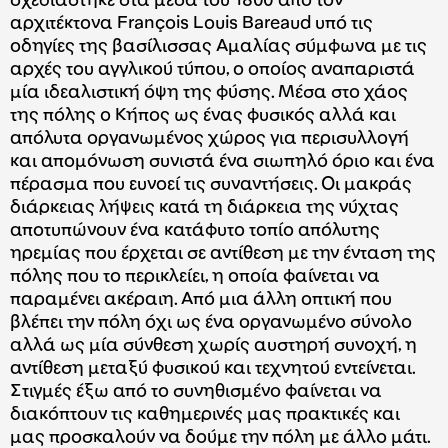
σχεδιάστηκε στα μέσα του 1800 από τον
αρχιτέκτονα François Louis Bareaud υπό τις
οδηγίες της βασίλισσας Αμαλίας σύμφωνα με τις
αρχές του αγγλικού τύπου, ο οποίος αναπαριστά
μία ιδεαλιστική όψη της φύσης. Μέσα στο χάος
της πόλης ο Κήπος ως ένας φυσικός αλλά και
απόλυτα οργανωμένος χώρος για περισυλλογή
και απομόνωση συνιστά ένα σιωπηλό όριο και ένα
πέρασμα που ευνοεί τις συναντήσεις. Οι μακράς
διάρκειας λήψεις κατά τη διάρκεια της νύχτας
αποτυπώνουν ένα κατάφυτο τοπίο απόλυτης
ηρεμίας που έρχεται σε αντίθεση με την ένταση της
πόλης που το περικλείει, η οποία φαίνεται να
παραμένει ακέραιη. Από μια άλλη οπτική που
βλέπει την πόλη όχι ως ένα οργανωμένο σύνολο
αλλά ως μία σύνθεση χωρίς αυστηρή συνοχή, η
αντίθεση μεταξύ φυσικού και τεχνητού εντείνεται.
Στιγμές έξω από το συνηθισμένο φαίνεται να
διακόπτουν τις καθημερινές μας πρακτικές και
μας προσκαλούν να δούμε την πόλη με άλλο μάτι.