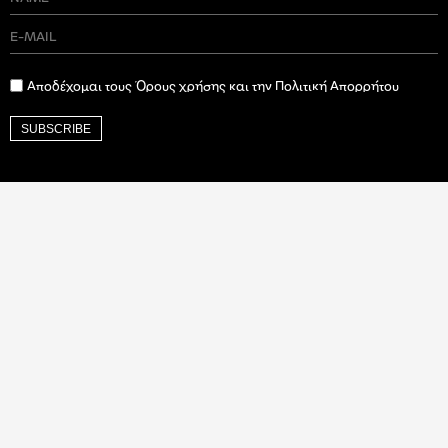
Αποδέχομαι τους Όρους χρήσης και την Πολιτική Απορρήτου
SUBSCRIBE
Ιδρυτικός Δωρητής
Βαλαωρίτου 9Α, Αθήνα, 106 71 |
contact@art-works.gr
© Copyright 2026 ARTWORKS -
Policy & Privacy Terms