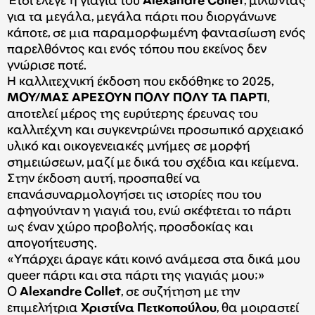
Έτσι έλεγε η γιαγιά του
Alexandre Collet
, μιλώντας
για τα μεγάλα, μεγάλα πάρτι που διοργάνωνε
κάποτε, σε μια παραμορφωμένη φαντασίωση ενός
παρελθόντος και ενός τόπου που εκείνος δεν
γνώρισε ποτέ.
Η καλλιτεχνική έκδοση που εκδόθηκε το 2025,
ΜΟΥ/ΜΑΣ ΑΡΕΣΟΥΝ ΠΟΛΥ ΠΟΛΥ ΤΑ ΠΑΡΤΙ
,
αποτελεί μέρος της ευρύτερης έρευνας του
καλλιτέχνη και συγκεντρώνει προσωπικό αρχειακό
υλικό και οικογενειακές μνήμες σε μορφή
σημειώσεων, μαζί με δικά του σχέδια και κείμενα.
Στην έκδοση αυτή, προσπαθεί να
επανάσυναρμολογήσει τις ιστορίες που του
αφηγούνταν η γιαγιά του, ενώ σκέφτεται το πάρτι
ως έναν χώρο προβολής, προσδοκίας και
απογοήτευσης.
«Υπάρχει άραγε κάτι κοινό ανάμεσα στα δικά μου
queer πάρτι και στα πάρτι της γιαγιάς μου;»
Ο
Alexandre Collet
, σε συζήτηση με την
επιμελήτρια
Χριστίνα Πετκοπούλου
, θα μοιραστεί