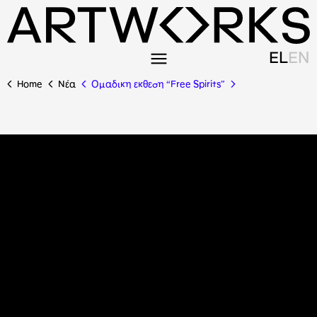
EL
EN
Home
Nέα
Ομαδικη εκθεση “Free Spirits”