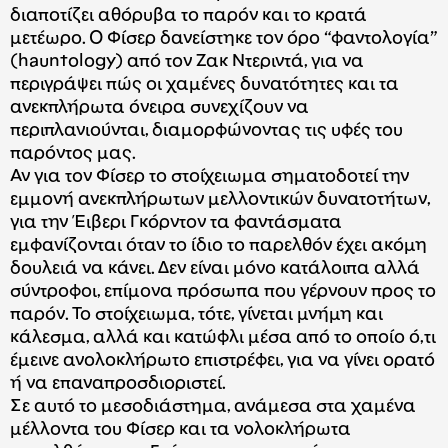
διαποτίζει αθόρυβα το παρόν και το κρατά
μετέωρο. Ο Φίσερ δανείστηκε τον όρο “φαντολογία”
(hauntology) από τον Ζακ Ντεριντά, για να
περιγράψει πώς οι χαμένες δυνατότητες και τα
ανεκπλήρωτα όνειρα συνεχίζουν να
περιπλανιούνται, διαμορφώνοντας τις υφές του
παρόντος μας.
Αν για τον Φίσερ το στοίχειωμα σηματοδοτεί την
εμμονή ανεκπλήρωτων μελλοντικών δυνατοτήτων,
για την Έιβερι Γκόρντον τα φαντάσματα
εμφανίζονται όταν το ίδιο το παρελθόν έχει ακόμη
δουλειά να κάνει. Δεν είναι μόνο κατάλοιπα αλλά
σύντροφοι, επίμονα πρόσωπα που γέρνουν προς το
παρόν. Το στοίχειωμα, τότε, γίνεται μνήμη και
κάλεσμα, αλλά και κατώφλι μέσα από το οποίο ό,τι
έμεινε ανολοκλήρωτο επιστρέφει, για να γίνει ορατό
ή να επαναπροσδιοριστεί.
Σε αυτό το μεσοδιάστημα, ανάμεσα στα χαμένα
μέλλοντα του Φίσερ και τα νολοκλήρωτα