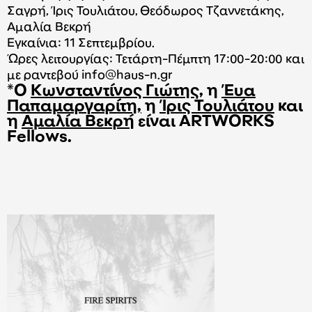
Σαγρή, Ίρις Τουλιάτου, Θεόδωρος Τζαννετάκης,
Αμαλία Βεκρή
Εγκαίνια: 11 Σεπτεμβρίου.
Ώρες λειτουργίας: Τετάρτη-Πέμπτη 17:00-20:00 και
με ραντεβού
info@haus-n.gr
*Ο
Κωνσταντίνος Γιώτης
, η
Έυα
Παπαμαργαρίτη,
η
Ίρις Τουλιάτου
και
η
Αμαλία Βεκρή
είναι ARTWORKS
Fellows.