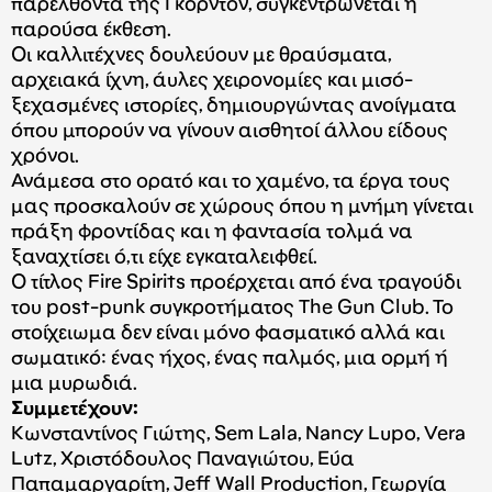
παρελθόντα της Γκόρντον, συγκεντρώνεται η
παρούσα έκθεση.
Οι καλλιτέχνες δουλεύουν με θραύσματα,
αρχειακά ίχνη, άυλες χειρονομίες και μισό-
ξεχασμένες ιστορίες, δημιουργώντας ανοίγματα
όπου μπορούν να γίνουν αισθητοί άλλου είδους
χρόνοι.
Ανάμεσα στο ορατό και το χαμένο, τα έργα τους
μας προσκαλούν σε χώρους όπου η μνήμη γίνεται
πράξη φροντίδας και η φαντασία τολμά να
ξαναχτίσει ό,τι είχε εγκαταλειφθεί.
Ο τίτλος Fire Spirits προέρχεται από ένα τραγούδι
του post-punk συγκροτήματος The Gun Club. Το
στοίχειωμα δεν είναι μόνο φασματικό αλλά και
σωματικό: ένας ήχος, ένας παλμός, μια ορμή ή
μια μυρωδιά.
Συμμετέχουν:
Κωνσταντίνος Γιώτης, Sem Lala, Nancy Lupo, Vera
Lutz, Χριστόδουλος Παναγιώτου, Εύα
Παπαμαργαρίτη, Jeff Wall Production, Γεωργία