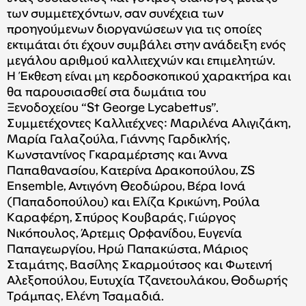
των συμμετεχόντων, σαν συνέχεια των
προηγούμενων διοργανώσεων για τις οποίες
εκτιμάται ότι έχουν συμβάλει στην ανάδειξη ενός
μεγάλου αριθμού καλλιτεχνών και επιμελητών.
Η Έκθεση είναι μη κερδοσκοπικού χαρακτήρα και
θα παρουσιασθεί στα δωμάτια του
Ξενοδοχείου “St George Lycabettus”.
Συμμετέχοντες Καλλιτέχνες: Μαριλένα Αλιγιζάκη,
Μαρία Γαλαζούλα, Γιάννης Γαρδικλής,
Κωνσταντίνος Γκαραμέρτσης και Άννα
Παπαθανασίου, Κατερίνα Δρακοπούλου, ZS
Ensemble, Αντιγόνη Θεοδώρου, Βέρα Ιονά
(Παπαδοπούλου) και Ελίζα Κρικώνη, Ρούλα
Καραφέρη, Σπύρος Κουβαράς, Γιώργος
Νικόπουλος, Άρτεμις Ορφανίδου, Ευγενία
Παπαγεωργίου, Ηρώ Παπακώστα, Μάριος
Σταμάτης, Βασίλης Σκαρμούτσος και Φωτεινή
Αλεξοπούλου, Ευτυχία Τζανετουλάκου, Θοδωρής
Τράμπας, Ελένη Τσαμαδιά.