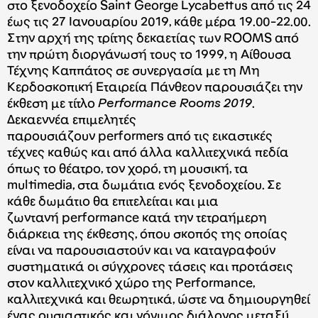
στο ξενοδοχείο Saint George Lycabettus από τις 24
έως τις 27 Ιανουαρίου 2019, κάθε μέρα 19.00-22.00.
Στην αρχή της τρίτης δεκαετίας των ROOMS από
την πρώτη διοργάνωσή τους το 1999, η Αίθουσα
Τέχνης Καππάτος σε συνεργασία με τη Μη
Κερδοσκοπική Εταιρεία Πάνθεον παρουσιάζει την
έκθεση με τίτλο
Performance Rooms 2019
.
Δεκαεννέα επιμελητές
παρουσιάζουν performers από τις εικαστικές
τέχνες καθώς και από άλλα καλλιτεχνικά πεδία
όπως το θέατρο, τον χορό, τη μουσική, τα
multimedia, στα δωμάτια ενός ξενοδοχείου. Σε
κάθε δωμάτιο θα επιτελείται και μια
ζωντανή performance κατά την τετραήμερη
διάρκεια της έκθεσης, όπου σκοπός της οποίας
είναι να παρουσιαστούν και να καταγραφούν
συστηματικά οι σύγχρονες τάσεις και προτάσεις
στον καλλιτεχνικό χώρο της Performance,
καλλιτεχνικά και θεωρητικά, ώστε να δημιουργηθεί
ένας ουσιαστικός και γόνιμος διάλογος μεταξύ