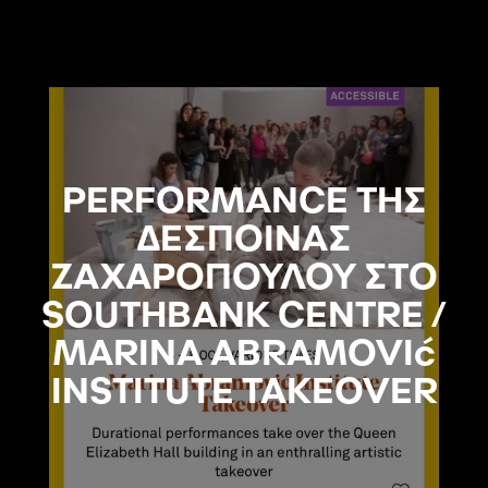
PERFORMANCE ΤΗΣ
ΔΕΣΠΟΙΝΑΣ
ΖΑΧΑΡΟΠΟΥΛΟΥ ΣΤΟ
SOUTHBANK CENTRE /
MARINA ABRAMOVIć
INSTITUTE TAKEOVER