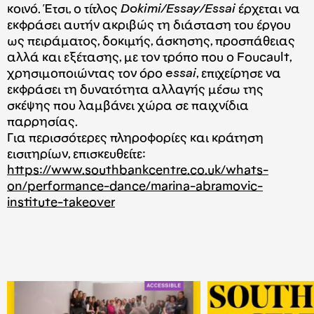
κοινό. Έτσι, ο τίτλος
Dokimi/Essay/Essai
έρχεται να
εκφράσει αυτήν ακριβώς τη διάσταση του έργου
ως πειράματος, δοκιμής, άσκησης, προσπάθειας
αλλά και εξέτασης, με τον τρόπο που ο Foucault,
χρησιμοποιώντας τον όρο
essai
, επιχείρησε να
εκφράσει τη δυνατότητα αλλαγής μέσω της
σκέψης που λαμβάνει χώρα σε παιχνίδια
παρρησίας.
Για περισσότερες πληροφορίες και κράτηση
εισιτηρίων, επισκευθείτε:
https://www.southbankcentre.
co.uk/whats-
on/performance-
dance/marina-abramovic-
institute-takeover