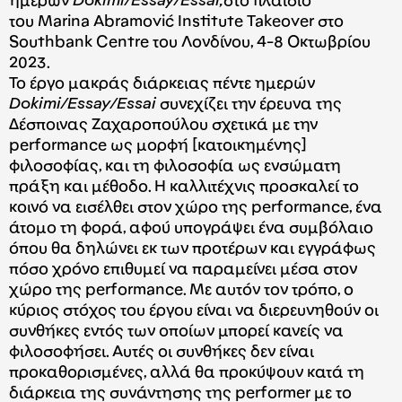
ημερών
Dokimi/Essay/Essai,
στο πλαίσιο
του Marina Abramović Institute Takeover στο
Southbank Centre του Λονδίνου, 4-8 Οκτωβρίου
2023.
Το έργο μακράς διάρκειας πέντε ημερών
Dokimi/Essay/Essai
συνεχίζει την έρευνα της
Δέσποινας Ζαχαροπούλου σχετικά με την
performance ως μορφή [κατοικημένης]
φιλοσοφίας, και τη φιλοσοφία ως ενσώματη
πράξη και μέθοδο. Η καλλιτέχνις προσκαλεί το
κοινό να εισέλθει στον χώρο της performance, ένα
άτομο τη φορά, αφού υπογράψει ένα συμβόλαιο
όπου θα δηλώνει εκ των προτέρων και εγγράφως
πόσο χρόνο επιθυμεί να παραμείνει μέσα στον
χώρο της performance. Με αυτόν τον τρόπο, ο
κύριος στόχος του έργου είναι να διερευνηθούν οι
συνθήκες εντός των οποίων μπορεί κανείς να
φιλοσοφήσει. Αυτές οι συνθήκες δεν είναι
προκαθορισμένες, αλλά θα προκύψουν κατά τη
διάρκεια της συνάντησης της performer με το