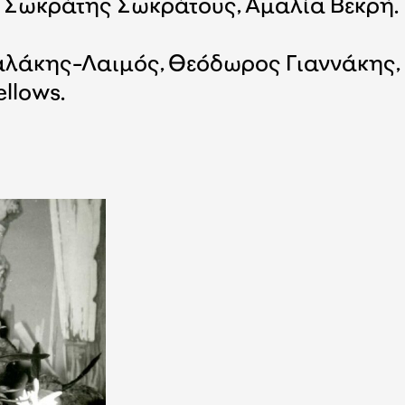
 Σωκράτης Σωκράτους, Αμαλία Βεκρή.
λάκης-Λαιμός, Θεόδωρος Γιαννάκης, Κ
llows.