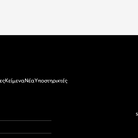
ες
Κείμενα
Nέα
Υποστηρικτές