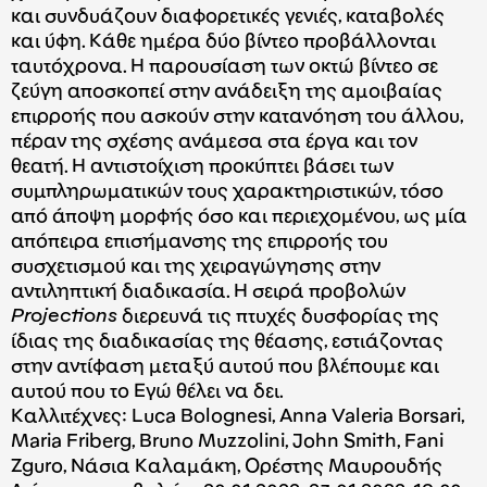
και συνδυάζουν διαφορετικές γενιές, καταβολές
και ύφη. Κάθε ημέρα δύο βίντεο προβάλλονται
ταυτόχρονα. Η παρουσίαση των οκτώ βίντεο σε
ζεύγη αποσκοπεί στην ανάδειξη της αμοιβαίας
επιρροής που ασκούν στην κατανόηση του άλλου,
πέραν της σχέσης ανάμεσα στα έργα και τον
θεατή. Η αντιστοίχιση προκύπτει βάσει των
συμπληρωματικών τους χαρακτηριστικών, τόσο
από άποψη μορφής όσο και περιεχομένου, ως μία
απόπειρα επισήμανσης της επιρροής του
συσχετισμού και της χειραγώγησης στην
αντιληπτική διαδικασία. Η σειρά προβολών
Projections
διερευνά τις πτυχές δυσφορίας της
ίδιας της διαδικασίας της θέασης, εστιάζοντας
στην αντίφαση μεταξύ αυτού που βλέπουμε και
αυτού που το Εγώ θέλει να δει.
Καλλιτέχνες: Luca Bolognesi, Anna Valeria Borsari,
Maria Friberg, Bruno Muzzolini, John Smith, Fani
Zguro, Νάσια Καλαμάκη, Ορέστης Μαυρουδής