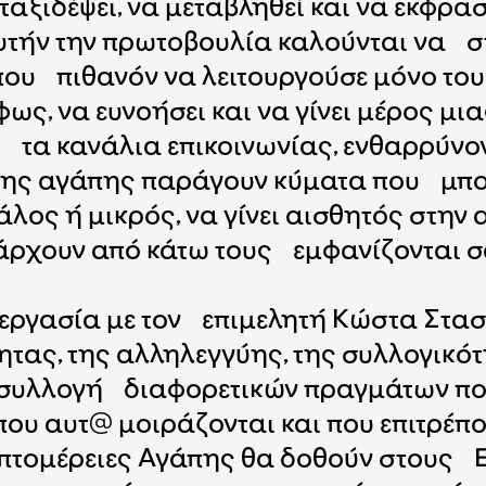
ξιδέψει, να μεταβληθεί και να εκφρασ
υτήν την πρωτοβουλία καλούνται να στ
που πιθανόν να λειτουργούσε μόνο του
φως, να ευνοήσει και να γίνει μέρος 
αι τα κανάλια επικοινωνίας, ενθαρρύνο
 της αγάπης παράγουν κύματα που μπορ
άλος ή μικρός, να γίνει αισθητός στη
πάρχουν από κάτω τους εμφανίζονται 
ργασία με τον επιμελητή Κώστα Στασιν
τητας, της αλληλεγγύης, της συλλογικότ
 συλλογή διαφορετικών πραγμάτων που
υ αυτ@ μοιράζονται και που επιτρέπου
πτομέρειες Αγάπης θα δοθούν στους 