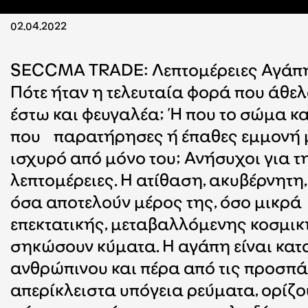
02.04.2022
SECCMA TRADE: Λεπτομέρειες Αγάπ
Πότε ήταν η τελευταία φορά που άθε
έστω και φευγαλέα; Ή που το σώμα κα
που παρατήρησες ή έπαθες εμμονή μ
ισχυρό από μόνο του; Ανήσυχοι για 
λεπτομέρειες. Η ατίθαση, ακυβέρνητ
όσα αποτελούν μέρος της, όσο μικρά 
επεκτατικής, μεταβαλλόμενης κοσμικ
σηκώσουν κύματα. Η αγάπη είναι κατ
ανθρώπινου και πέρα από τις προσπά
απερίκλειστα υπόγεια ρεύματα, ορίζο