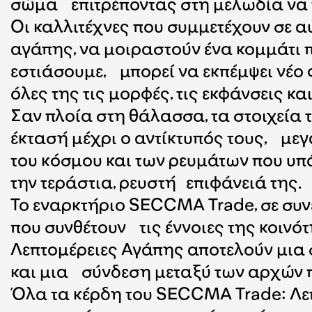
σώμα επιτρέποντας στη μελωδία να τα
Οι καλλιτέχνες που συμμετέχουν σε α
αγάπης, να μοιραστούν ένα κομμάτι 
εστιάσουμε, μπορεί να εκπέμψει νέο 
όλες της τις μορφές, τις εκφάνσεις κ
Σαν πλοία στη θάλασσα, τα στοιχεία
έκτασή μέχρι ο αντίκτυπός τους, μεγ
του κόσμου και των ρευμάτων που υ
την τεράστια, ρευστή επιφάνειά της.
Το εναρκτήριο SECCMA Trade, σε συνε
που συνθέτουν τις έννοιες της κοινό
Λεπτομέρειες Αγάπης αποτελούν μια
και μια σύνδεση μεταξύ των αρχών πο
Όλα τα κέρδη του SECCMA Trade: Λε