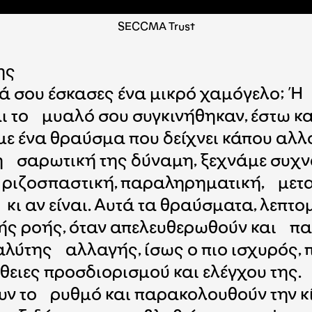
SECCMA Trust
ης
λά σου έσκασες ένα μικρό χαμόγελο; Ή
ι το μυαλό σου συγκινήθηκαν, έστω και
ε ένα θραύσμα που δείχνει κάπου αλλ
τη σαρωτική της δύναμη, ξεχνάμε συχν
η, ριζοσπαστική, παραληρηματική, μετ
κι αν είναι. Αυτά τα θραύσματα, λεπτο
ής ροής, όταν απελευθερωθούν και πα
αλύτης αλλαγής, ίσως ο πιο ισχυρός, 
θειες προσδιορισμού και ελέγχου της.
υν το ρυθμό και παρακολουθούν την κί