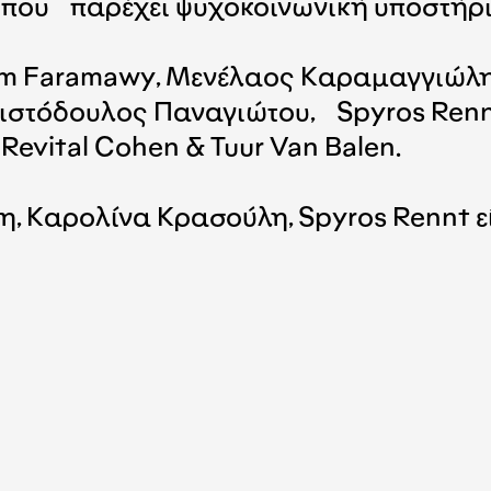
η που παρέχει ψυχοκοινωνική υποστήρ
am Faramawy, Μενέλαος Καραμαγγιώλη
τόδουλος Παναγιώτου, Spyros Rennt, G
, Revital Cohen & Tuur Van Balen.
η, Καρολίνα Κρασούλη, Spyros Rennt 