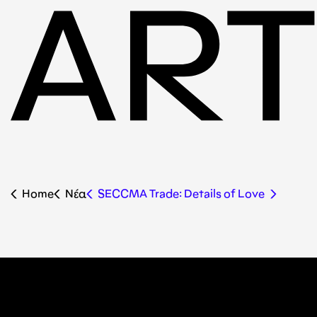
Home
Nέα
SECCMA Trade: Details of Love