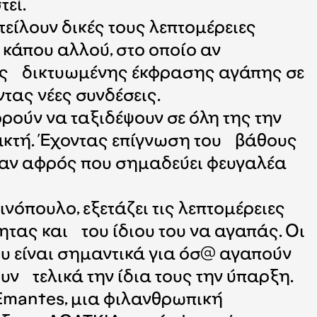
τεί.
είλουν δικές τους λεπτομέρειες
 κάπου αλλού, στο οποίο αν
μιας δικτυωμένης έκφρασης αγάπης σε
ντας νέες συνδέσεις.
ούν να ταξιδέψουν σε όλη της την
ν ακτή. Έχοντας επίγνωση του βάθους
σαν αφρός που σημαδεύει φευγαλέα
όπουλο, εξετάζει τις λεπτομέρειες
ητας και του ίδιου του να αγαπάς. Οι
 είναι σημαντικά για όσ@ αγαπούν
ν τελικά την ίδια τους την ύπαρξη.
Emantes, μια φιλανθρωπική