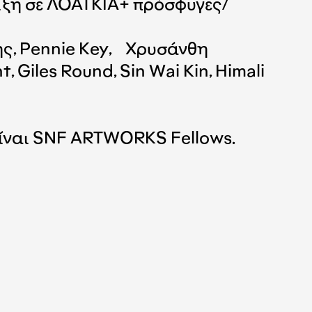
ιξη σε ΛΟΑΤΚΙΑ+ πρόσφυγες/
ς, Pennie Key, Χρυσάνθη
iles Round, Sin Wai Kin, Himali
είναι SNF ARTWORKS Fellows.