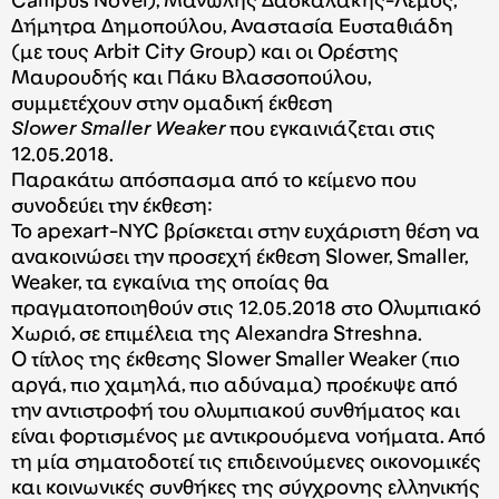
Campus Novel), Μανώλης Δασκαλάκης-Λεμός,
Δήμητρα Δημοπούλου, Αναστασία Ευσταθιάδη
(με τους Arbit City Group) και οι Ορέστης
Μαυρουδής και Πάκυ Βλασσοπούλου,
συμμετέχουν στην ομαδική έκθεση
Slower Smaller Weaker
που εγκαινιάζεται στις
12.05.2018.
Παρακάτω απόσπασμα από το κείμενο που
συνοδεύει την έκθεση:
Το apexart-NYC βρίσκεται στην ευχάριστη θέση να
ανακοινώσει την προσεχή έκθεση Slower, Smaller,
Weaker, τα εγκαίνια της οποίας θα
πραγματοποιηθούν στις 12.05.2018 στο Ολυμπιακό
Χωριό, σε επιμέλεια της Alexandra Streshna.
Ο τίτλος της έκθεσης Slower Smaller Weaker (πιο
αργά, πιο χαμηλά, πιο αδύναμα) προέκυψε από
την αντιστροφή του ολυμπιακού συνθήματος και
είναι φορτισμένος με αντικρουόμενα νοήματα. Από
τη μία σηματοδοτεί τις επιδεινούμενες οικονομικές
και κοινωνικές συνθήκες της σύγχρονης ελληνικής