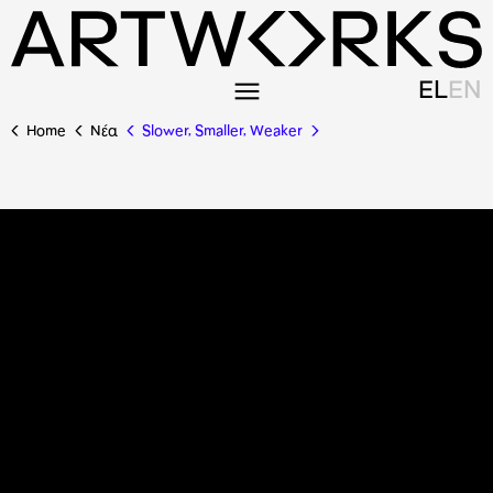
EL
EN
Home
Nέα
Slower, Smaller, Weaker